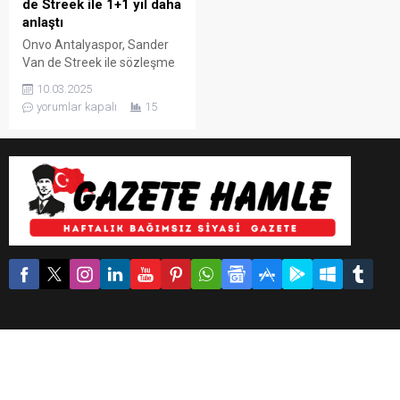
de Streek ile 1+1 yıl daha
anlaştı
Onvo Antalyaspor, Sander
Van de Streek ile sözleşme
uzattı. Hollandalı futbolcu,
10.03.2025
Atilla Vehbi Konuk
yorumlar kapalı
15
Tesisleri’nde Başkan Sinan
Boztepe’nin katıldığı imza
töreninde kendisini 1+1 yıl
daha kırmızı beyaz renklere
bağlayan resmi imzayı attı.
SANDER ARTIK BİZDEN BİRİ
Onvo Antalyaspor iç
transferle ilgili çalışmalarını
sürdürüyor. 2 sezondur
Antalyaspor armasını
başarıyla temsil eden...