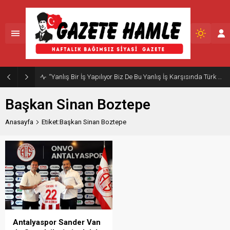
“Yanlış Bir İş Yapılıyor Biz De Bu Yanlış İş Karşısında Türk Milletini Uyarmaya Devam Edeceğiz”
Başkan Sinan Boztepe
Anasayfa
Etiket:Başkan Sinan Boztepe
Antalyaspor Sander Van