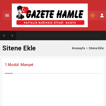
Antalya Döşemealtı’nda Ulaşım Konforu Artırıyor
Sitene Ekle
Anasayfa
Sitene Ekle
1.Modül: Manşet