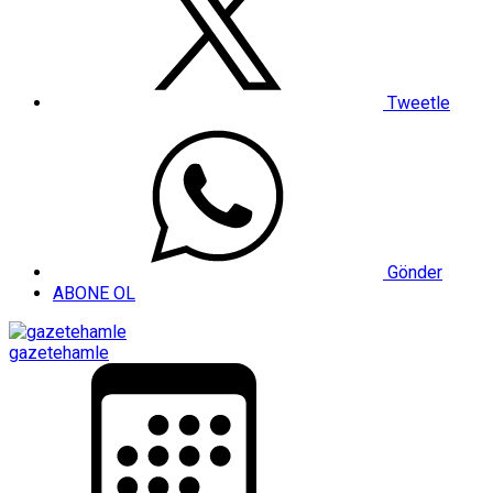
Tweetle
Gönder
ABONE OL
gazetehamle