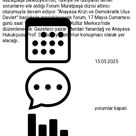
Muratpaşa Belediyesi’nin, Türkiye ve dünyanın temel
sorunlarını ele aldığı Forum Muratpaşa dizisi altıncı
oturumuyla devam ediyor. “Anayasa Krizi ve Demokratik Ulus
Devlet” başlığıyla gerçekleşecek forum, 17 Mayıs Cumartesi
günü saat 13.00’te Türkan Şoray Kültür Merkezi’nde
düzenlenecek. Gazeteci-yazar Merdan Yanardağ ve Anayasa
Hukukçusu Prof. Dr. Süheyl Batum’un konuşmacı olarak yer
alacağı...
15.05.2025
Forum
Muratpaşa’da
gündem:
Anayasa
Krizi
ve
Demokratik
Ulus
yorumlar kapalı
Devlet
için