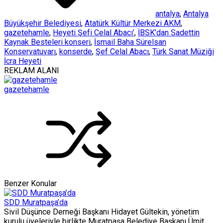
antalya
,
Antalya
Büyükşehir Belediyesi
,
Atatürk Kültür Merkezi AKM
,
gazetehamle
,
Heyeti Şefi Celal Abacı’
,
İBSK’dan Sadettin
Kaynak Besteleri konseri
,
İsmail Baha Sürelsan
Konservatuvarı
,
konserde
,
Şef Celal Abacı
,
Türk Sanat Müziği
İcra Heyeti
REKLAM ALANI
gazetehamle
Benzer Konular
SDD Muratpaşa’da
Sivil Düşünce Derneği Başkanı Hidayet Gültekin, yönetim
kurulu üyeleriyle birlikte Muratpaşa Belediye Başkanı Ümit