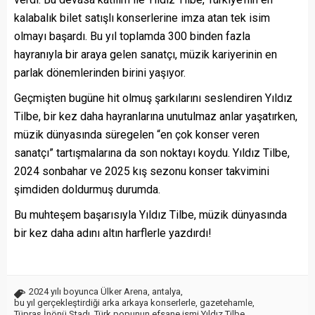
kalabalık bilet satışlı konserlerine imza atan tek isim
olmayı başardı. Bu yıl toplamda 300 binden fazla
hayranıyla bir araya gelen sanatçı, müzik kariyerinin en
parlak dönemlerinden birini yaşıyor.
Geçmişten bugüne hit olmuş şarkılarını seslendiren Yıldız
Tilbe, bir kez daha hayranlarına unutulmaz anlar yaşatırken,
müzik dünyasında süregelen “en çok konser veren
sanatçı” tartışmalarına da son noktayı koydu. Yıldız Tilbe,
2024 sonbahar ve 2025 kış sezonu konser takvimini
şimdiden doldurmuş durumda.
Bu muhteşem başarısıyla Yıldız Tilbe, müzik dünyasında
bir kez daha adını altın harflerle yazdırdı!
2024 yılı boyunca Ülker Arena
,
antalya
,
bu yıl gerçekleştirdiği arka arkaya konserlerle
,
gazetehamle
,
Tüpraş İnönü Stadı
,
Türk popunun efsane ismi Yıldız Tilbe
,