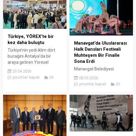
Türkiye, YÖREX’te bir
kez daha buluştu
Manavgat’da Uluslararası
Halk Dansları Festivali
Türkiye’nin yedi iklim dört
Muhteşem Bir Finalle
bucağını Antalya’da bir
Sona Erdi
araya getiren Yöresel
Ürünler Fuarı YÖREX 2026,
Manavgat Belediyesi
23.04.2026
22 Nisan itibariyle başladı.
tarafından düzenlenen
yorumlar kapalı
24
08.05.2026
Antalya Ticaret Borsası
Uluslararası Halk Dansları
yorumlar kapalı
20
(ATB) öncülüğünde, Türkiye
Festivali, 6-7 Mayıs 2026
Odalar ve Borsalar Birliği’nin
tarihlerinde Side Antik
(TOBB) desteğiyle
Kenti’nde yoğun katılımla
düzenlenen YÖEX, 26 Nisan
gerçekleştirildi. İki gün süren
Pazar akşamına kadar açık
festival, farklı
kalacak. Fuarda 70 ilden
coğrafyalardan gelen halk
yaklaşık 520 katılımcı yer
dansları topluluklarını
alıyor. Türkiye’nin ilk ve...
Manavgat’ta bir araya
getirerek kültür, müzik ve