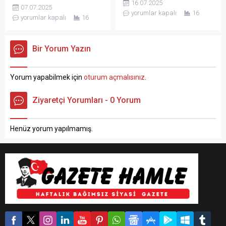
aylarında serin Korkuteli
16.07.2025
07.07.2025
ve kıymetli aileleri ziyaret
akşamlarının en çok tercih
yorumlar kapalı
16
yorumlar kapalı
16
edilerek Kur’an-ı Kerim
edilen buluşma
okundu ve dualar edildi. 15
noktalarından biri oldu.
Temmuz Demokrasi ve Millî
40’tan fazla sıcak içecek ve
Bir Yorum Yazın
Birlik Günü dolayısıyla
kahve seçeneği, 40’tan
düzenlenen programda,
fazla soğuk içecek çeşidi ile
aziz şehitlerimizin kabirleri
hizmet veren KORBX’da,
Yorum yapabilmek için
oturum açmalısınız
.
ziyaret edilerek Kur’an-ı
30’dan fazla kruvasan
Kerim okundu ve dualar
seçeneği de vatandaşların
edildi. Program kapsamında
Ziyaretçi Yorumları - 0 Yorum
beğenisine sunuluyor.
şehitlerimizin aileleri de...
KORBX’da her damak tadına
hitap eden zengin menü...
Henüz yorum yapılmamış.