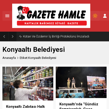
Manavgat’ta 75 Dönümlük Sokak Hayvanları Doğal Yaşam Alanı
Konyaaltı Belediyesi
Anasayfa
Etiket:Konyaaltı Belediyesi
Konyaaltı’nda “Gündüz
Konyaaltı Zabıtası Halk
Şampiyonluk, Gece