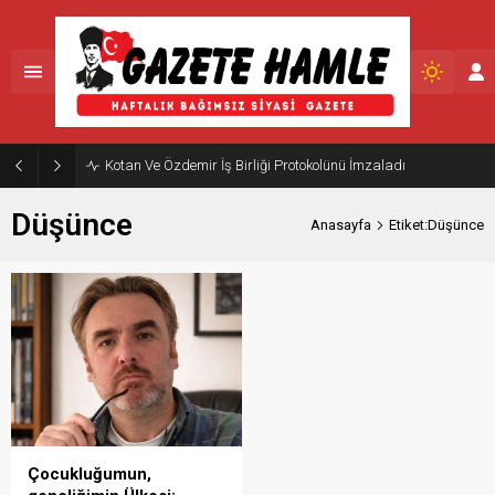
Kotan Ve Özdemir İş Birliği Protokolünü İmzaladı
Düşünce
Anasayfa
Etiket:Düşünce
Çocukluğumun,