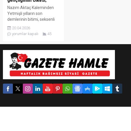
gençliğimin Ülkesi;
Nazım Aktaç Kaleminden
Yetmişli yılların son
demlerinin bitimi, seksenli
yılların, filizlenme dönemleri
20.04.2026
başları ile başlayan bir
yorumlar kapalı
45
hayatın mücadelesine;
merhaba! Birbirini kovalayan
yıllar derken, çocukluk
dönemimizin Eğitim,
öğretim yıllarına, hoş
geldiniz. “Çocuk aklı “diye bir
deyim, kavram vardır. Bu
kavramın izlerini, adeta,” O
yılları, Akıl, His, Düşünce,
Gözlemlerimi”, o döneminin,
ambiyansı...