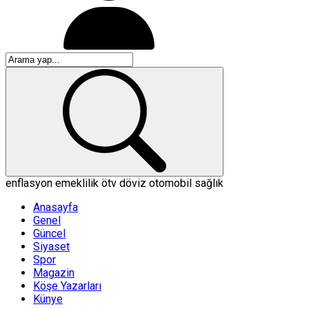
enflasyon
emeklilik
ötv
döviz
otomobil
sağlık
Anasayfa
Genel
Güncel
Siyaset
Spor
Magazin
Köşe Yazarları
Künye