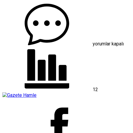
Elmalı
MYO’da
görev
değişimi
için
yorumlar kapalı
12