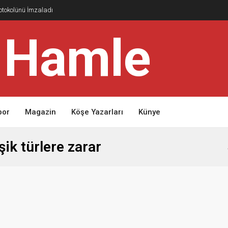
rotokolünü İmzaladı
por
Magazin
Köşe Yazarları
Künye
ik türlere zarar