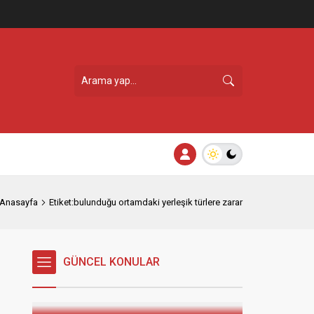
Anasayfa
Etiket:bulunduğu ortamdaki yerleşik türlere zarar
İBSK’dan “Sadettin Kaynak
Besteleri” konseri
GÜNCEL KONULAR
25.06.2026
yorumlar kapalı