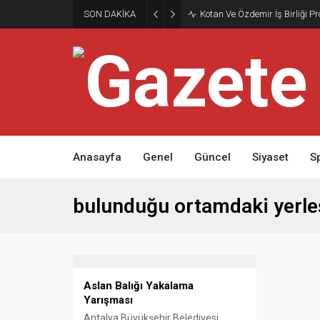
SON DAKİKA
Kotan Ve Özdemir İş Birliği P
Anasayfa
Genel
Güncel
Siyaset
S
bulunduğu ortamdaki yerleş
Aslan Balığı Yakalama
Yarışması
Antalya Büyükşehir Belediyesi