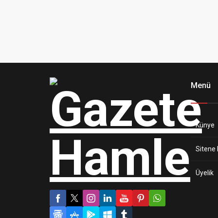
Menü
Künye
Sitene 
Üyelik