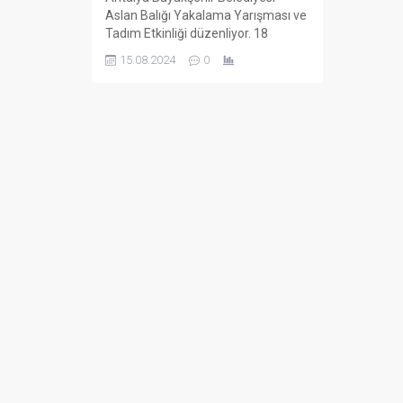
Aslan Balığı Yakalama Yarışması ve
Tadım Etkinliği düzenliyor. 18
Ağustos Pazar günü Konyaaltı
15.08.2024
0
Varyant Ekdağ Tesisi önünde
düzenlenecek yarışma için kayıtlar
sürüyor. Antalya Büyükşehir
Belediyesi, Kızıldeniz’den Süveyş
Kanalı yoluyla Akdeniz’e ulaşan ve
deniz ekosistemine ciddi zararlar
veren zehirli aslan balığına karşı
mücadele amacıyla her yıl
düzenlediği yarışmayı...