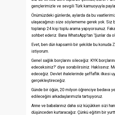
gençlerimizle ve sevgili Türk kamuoyuyla paylaş
Önümüzdeki günlerde, aylarda da bu vaatlerimizi
ulaşacağınızı size söylememe gerek yok. Siz 
toplanıp 24 kişi toplu arama yapıyorsunuz. Fakat
sohbet ederiz. Bana WhatsApp’tan ‘Şunlar da olsa
Evet, ben dün kapsamlı bir şekilde bu konuda Za
istiyorum.
Genel sağlık borçlarını sileceğiz. KYK borçları
edeceksiniz?’ diye sorabilirsiniz. Haklısınız. M
edeceğiz. Devlet ihalelerinde şeffaflık ilkesi u
gerçekleştireceğiz.
Günde bir öğün, 20 milyon öğrenciye bedava yem
edileceğini arkadaşlarımızla tartışıyoruz.
Anne ve babalarınız daha siz küçükken sizi hang
düşünceden kurtaracağız. Çünkü eğitim bir yurtta