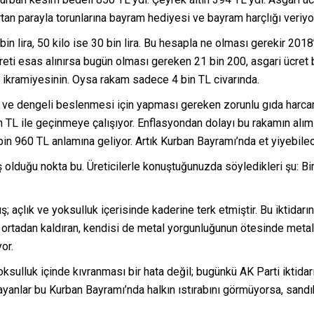
rtan parayla torunlarına bayram hediyesi ve bayram harçlığı veriyo
bin lira, 50 kilo ise 30 bin lira. Bu hesapla ne olması gerekir 201
reti esas alınırsa bugün olması gereken 21 bin 200, asgari ücret b
 ikramiyesinin. Oysa rakam sadece 4 bin TL civarında.
ıklı ve dengeli beslenmesi için yapması gereken zorunlu gıda harca
n TL ile geçinmeye çalışıyor. Enflasyondan dolayı bu rakamın alım 
 bin 960 TL anlamına geliyor. Artık Kurban Bayramı’nda et yiyebile
iş olduğu nokta bu. Üreticilerle konuştuğunuzda söyledikleri şu: Bi
muş; açlık ve yoksulluk içerisinde kaderine terk etmiştir. Bu iktid
nıfı ortadan kaldıran, kendisi de metal yorgunluğunun ötesinde meta
or.
sulluk içinde kıvranması bir hata değil; bugünkü AK Parti iktidarın
anlar bu Kurban Bayramı’nda halkın ıstırabını görmüyorsa, sandık 