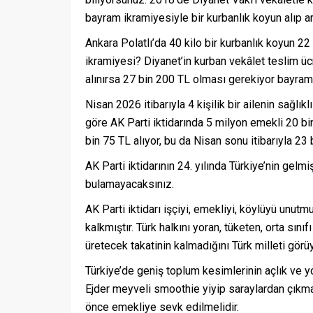
bayram ikramiyesiyle bir kurbanlık koyun alıp a
Ankara Polatlı’da 40 kilo bir kurbanlık koyun 22 
ikramiyesi? Diyanet’in kurban vekâlet teslim üc
alınırsa 27 bin 200 TL olması gerekiyor bayram
Nisan 2026 itibarıyla 4 kişilik bir ailenin sağl
göre AK Parti iktidarında 5 milyon emekli 20 bi
bin 75 TL alıyor, bu da Nisan sonu itibarıyla 23
AK Parti iktidarının 24. yılında Türkiye’nin gelm
bulamayacaksınız.
AK Parti iktidarı işçiyi, emekliyi, köylüyü unut
kalkmıştır. Türk halkını yoran, tüketen, orta sı
üretecek takatinin kalmadığını Türk milleti görüy
Türkiye’de geniş toplum kesimlerinin açlık ve yok
Ejder meyveli smoothie yiyip saraylardan çıkmay
önce emekliye sevk edilmelidir.