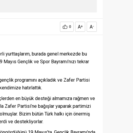
A
A
0
+
-
erli yurttaşlarım, burada genel merkezde bu
19 Mayıs Gençlik ve Spor Bayramı’nızı tekrar
nçlik programını açıkladık ve Zafer Partisi
ndimize hatırlattık.
nçlerden en büyük desteği almamıza rağmen ve
la Zafer Partisi’ne bağışlar yaparak partimizi
lmuşlar. Bizim bütün Türk halkı için önermiş
rdi ve destekliyorlar.
ları öngördüğünü 19 Mayıs’ta, Gençlik Bayramı’nda