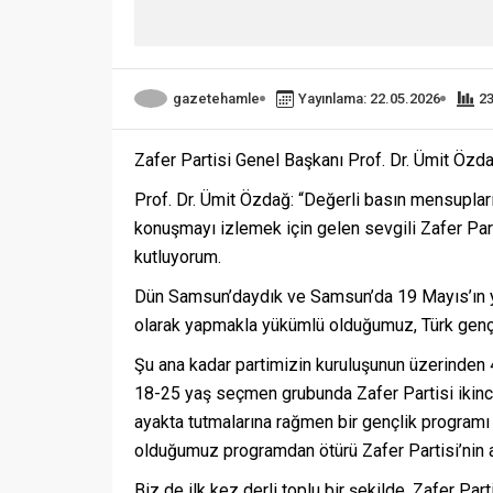
gazetehamle
Yayınlama: 22.05.2026
2
Zafer Partisi Genel Başkanı Prof. Dr. Ümit Özda
Prof. Dr. Ümit Özdağ: “Değerli basın mensuplar
konuşmayı izlemek için gelen sevgili Zafer Part
kutluyorum.
Dün Samsun’daydık ve Samsun’da 19 Mayıs’ın yıl
olarak yapmakla yükümlü olduğumuz, Türk gençl
Şu ana kadar partimizin kuruluşunun üzerinde
18-25 yaş seçmen grubunda Zafer Partisi ikinci p
ayakta tutmalarına rağmen bir gençlik programı 
olduğumuz programdan ötürü Zafer Partisi’nin ark
Biz de ilk kez derli toplu bir şekilde, Zafer Par