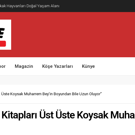
kak Hayvanları Doğal Yaşam Alanı
por
Magazin
Köşe Yazarları
Künye
st Üste Koysak Muharrem Bey’in Boyundan Bile Uzun Oluyor”
 Kitapları Üst Üste Koysak Muh