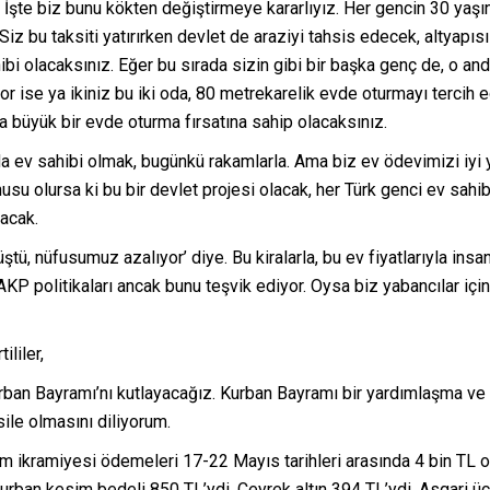
 İşte biz bunu kökten değiştirmeye kararlıyız. Her gencin 30 yaşın
. Siz bu taksiti yatırırken devlet de araziyi tahsis edecek, altyap
ibi olacaksınız. Eğer bu sırada sizin gibi bir başka genç de, o a
or ise ya ikiniz bu iki oda, 80 metrekarelik evde oturmayı tercih e
a büyük bir evde oturma fırsatına sahip olacaksınız.
nda ev sahibi olmak, bugünkü rakamlarla. Ama biz ev ödevimizi iyi 
konusu olursa ki bu bir devlet projesi olacak, her Türk genci ev s
acak.
ştü, nüfusumuz azalıyor’ diye. Bu kiralarla, bu ev fiyatlarıyla insa
 politikaları ancak bunu teşvik ediyor. Oysa biz yabancılar için r
ililer,
ban Bayramı’nı kutlayacağız. Kurban Bayramı bir yardımlaşma ve
ile olmasını diliyorum.
 ikramiyesi ödemeleri 17-22 Mayıs tarihleri arasında 4 bin TL o
urban kesim bedeli 850 TL’ydi. Çeyrek altın 394 TL’ydi. Asgari ücr