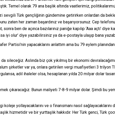
tık. Temel olarak 79 ana başlık altında vaatlerimiz, politikaları
 sevgili Türk gençliğinin gündemine getirirken onlardan da bekle
bunu zaten her zaman başardınız ve başarıyorsunuz. Cep telefon
, sonra ben de açınca bazılarınız paniğe kapılıp ‘Aaa açtı’ diye k
 iyi olur’ diye yazabilirsiniz ya da e-postayla ulaşıp bana yazabi
fer Partisi’nin yapacaklarını anlattım ama bu 79 eylem planından b
nı da sileceğiz. Aslında biz çok yıkılmış bir ekonomi devralacağım
alum şirketler var ya, onlara getirilen vergi muafiyetleri 3 trilyon
ygulansa, adil ihaleler olsa, hesaplanan yılda 20 milyar dolar tasa
ek çıkaracağız. Bunun maliyeti 7-8-9 milyar dolar. Şimdi bu yeme
i koleje yollayacaklarını ve o finansmanı nasıl sağlayacaklarını d
şlık hizmetidir ve bir yurttaşlık hakkıdır. Her Türk genci, Türk çoc