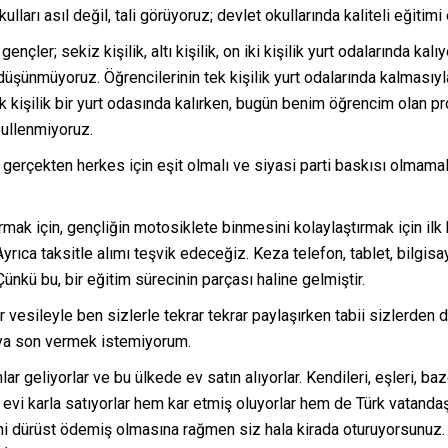
lları asıl değil, tali görüyoruz; devlet okullarında kaliteli eğitim
nçler; sekiz kişilik, altı kişilik, on iki kişilik yurt odalarında kalı
düşünmüyoruz. Öğrencilerinin tek kişilik yurt odalarında kalması
kişilik bir yurt odasında kalırken, bugün benim öğrencim olan pr
bullenmiyoruz.
 gerçekten herkes için eşit olmalı ve siyasi parti baskısı olmamalı
rmak için, gençliğin motosiklete binmesini kolaylaştırmak için il
rıca taksitle alımı teşvik edeceğiz. Keza telefon, tablet, bilgisaya
. Çünkü bu, bir eğitim sürecinin parçası haline gelmiştir.
 vesileyle ben sizlerle tekrar tekrar paylaşırken tabii sizlerde
ya son vermek istemiyorum.
 geliyorlar ve bu ülkede ev satın alıyorlar. Kendileri, eşleri, baz
u evi karla satıyorlar hem kar etmiş oluyorlar hem de Türk vatandaş
ni dürüst ödemiş olmasına rağmen siz hala kirada oturuyorsunuz. 