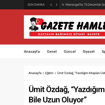
SON DAKİKA
Manavgat’ta 75 Dönümlük So
Anasayfa
Genel
Güncel
Siyaset
S
Anasayfa
Eğitim
Ümit Özdağ, “Yazdığım Kitapları Ü
Ümit Özdağ, “Yazdığım
Bile Uzun Oluyor”