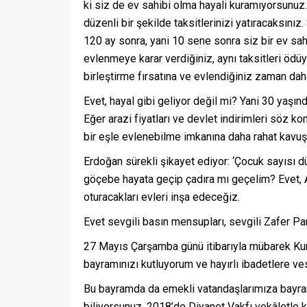
ki siz de ev sahibi olma hayali kuramıyorsunuz.
düzenli bir şekilde taksitlerinizi yatıracaksınız
120 ay sonra, yani 10 sene sonra siz bir ev sah
evlenmeye karar verdiğiniz, aynı taksitleri ödüy
birleştirme fırsatına ve evlendiğiniz zaman dah
Evet, hayal gibi geliyor değil mi? Yani 30 yaşı
Eğer arazi fiyatları ve devlet indirimleri söz 
bir eşle evlenebilme imkanına daha rahat kavuş
Erdoğan sürekli şikayet ediyor: ‘Çocuk sayısı dü
göçebe hayata geçip çadıra mı geçelim? Evet, AKP
oturacakları evleri inşa edeceğiz.
Evet sevgili basın mensupları, sevgili Zafer Part
27 Mayıs Çarşamba günü itibarıyla mübarek Kur
bayramınızı kutluyorum ve hayırlı ibadetlere ves
Bu bayramda da emekli vatandaşlarımıza bayram
biliyorsunuz. 2018’de Diyanet Vakfı vekâletle k