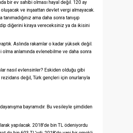
da bir ev sahibi olması hayal değil. 120 ay
ısı oluşacak ve inşaattan devlet vergi almayacak.
nda tanımadığınız ama daha sonra tanışıp
dip diğerini kiraya vereceksiniz ya da ikisini
yaptık. Aslında rakamlar o kadar yüksek değil.
ahibi olma anlamında evlenebilme ve daha sonra
nlar nasıl evlensinler? Eskiden olduğu gibi
ezidans değil, Türk gençleri için onurlarıyla
 dayanışma bayramıdır. Bu vesileyle şimdiden
larak yapılacak. 2018’de bin TL ödeniyordu
et de bin 603 TL’ydi. 2018’de yani bir emekli,