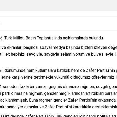
3
ğ, Türk Milleti Basın Toplantısı’nda açıklamalarda bulundu.
ı ve ekranları başında, sosyal medya başında bizleri izleyen değ
ililer; hepinizi sevgiyle, saygıyla selamlıyorum ve bu vesileyle 
 dönümünde hem kutlamalara katıldık hem de Zafer Partisi’nin ge
erine karşı yerine getirmekle yükümlü olduğumuz görevlerimizi ke
n 4 seneden fazla bir zaman geçmiş olmasına rağmen, sevgili ge
arti olmasına rağmen, gençler harçlıklarından artırdıkları paralar
açıklamamıştık. Buna rağmen gençler Zafer Partisi’nin arkasında o
asında yer almışlar ve Zafer Partisi’ni kararlılıkla desteklemişle
tisi iktidarında Zafer Partisi’nin Türk gençleri için hangi politika