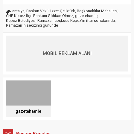
antalya
,
Başkan Vekili İzzet Çeliktürk
,
Beşkonaklılar Mahallesi
,
CHP Kepez İlçe Başkanı Göhkan Ölmez
,
gazetehamle
,
Kepez Belediyesi
,
Ramazan coşkusu Kepez’in iftar sofralarında
,
Ramazan’ın sekizinci gününde
MOBİL REKLAM ALANI
gazetehamle
Benzer Konular