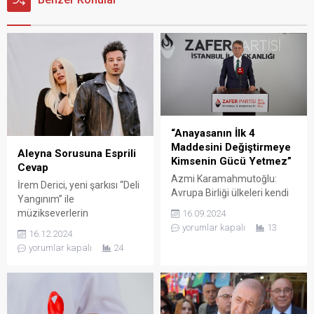
“Anayasanın İlk 4
Maddesini Değiştirmeye
Aleyna Sorusuna Esprili
Kimsenin Gücü Yetmez”
Cevap
Azmi Karamahmutoğlu:
İrem Derici, yeni şarkısı “Deli
Avrupa Birliği ülkeleri kendi
Yangınım” ile
ülkelerini tehdit eden yasa
müzikseverlerin
16.09.2024
dışı kaçak nüfus ve
gündeminde. Sözleri Günay
yorumlar kapalı
13
16.12.2024
düzensiz göç ile
Çoban’a, müziği ve aranjesi
yorumlar kapalı
24
mücadelede almış oldukları
Emrah Karaduman’a ait olan
kararlar doğrultusunda
şarkı, yayınlanmasından
özellikle Almanya’nın son
sadece üç gün sonra hızla
kararı dikkat çekiyor. Çünkü
müzik listelerinin üst
Almanya adeta Schengen’i
sıralarına yükseldi. Şarkı,