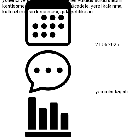
yönetici ve uzmanın katıldığı Genel Kurulda sürdürülebilir
kentleşme, iklim değişikliğiyle mücadele, yerel kalkınma,
kültürel mirasın korunması, gıda politikaları,...
21.06.2026
CITTASLOW’un
Geleceği
Greve
In
Chıantı’de
Şekillendi
için
yorumlar kapalı