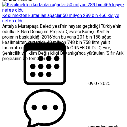
Kesilmekten kurtarılan ağaçlar 50 milyon 289 bin 466 kişiye
nefes oldu
Antalya Muratpaşa Belediyesi’nin hayata geçirdiği Türkiye’nin
ödüllü ilk Geri Dönüşüm Projesi: Çevreci Komşu Kart’la
projenin başlatıldığı 2016’dan bu yana 201 bin 158 ağaç
kesilmekten kurtarıldı, 49 milyon 748 bin 758 litre yakıt
tasarrufu sağlandı. TÜM DÜNYAYA ÖRNEK OLDU Çevre,
Şehircilik ve İklim Değişikliği Bakanlığı’nca yürütülen ‘Sıfır Atık’
projesinin de temelini...
09.07.2025
Kesilmekten
kurtarılan
ağaçlar
50
milyon
289
bin
466