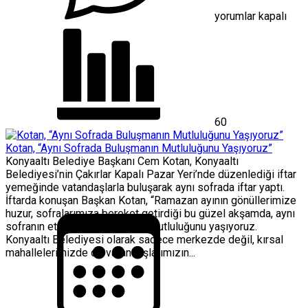
Cumhuriyeti
çetelerin
yorumlar kapalı
değil,
hukuk
devletidir”
için
60
Kotan, “Aynı Sofrada Buluşmanın Mutluluğunu Yaşıyoruz”
Konyaaltı Belediye Başkanı Cem Kotan, Konyaaltı
Belediyesi’nin Çakırlar Kapalı Pazar Yeri’nde düzenlediği iftar
yemeğinde vatandaşlarla buluşarak aynı sofrada iftar yaptı.
İftarda konuşan Başkan Kotan, “Ramazan ayının gönüllerimize
huzur, sofralarımıza bereket getirdiği bu güzel akşamda, aynı
sofranın etrafında buluşmanın mutluluğunu yaşıyoruz.
Konyaaltı Belediyesi olarak sadece merkezde değil, kırsal
mahallelerimizde de vatandaşlarımızın...