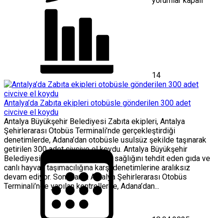
yorumlar kapalı
kişiye
nefes
oldu
için
14
Antalya’da Zabıta ekipleri otobüsle gönderilen 300 adet
civcive el koydu
Antalya Büyükşehir Belediyesi Zabıta ekipleri, Antalya
Şehirlerarası Otobüs Terminali’nde gerçekleştirdiği
denetimlerde, Adana’dan otobüsle usulsüz şekilde taşınarak
getirilen 300 adet civcive el koydu. Antalya Büyükşehir
Belediyesi Zabıta ekipleri, insan sağlığını tehdit eden gıda ve
canlı hayvan taşımacılığına karşı denetimlerine aralıksız
devam ediyor. Son olarak Antalya Şehirlerarası Otobüs
Terminali’nde yapılan kontrollerde, Adana’dan...