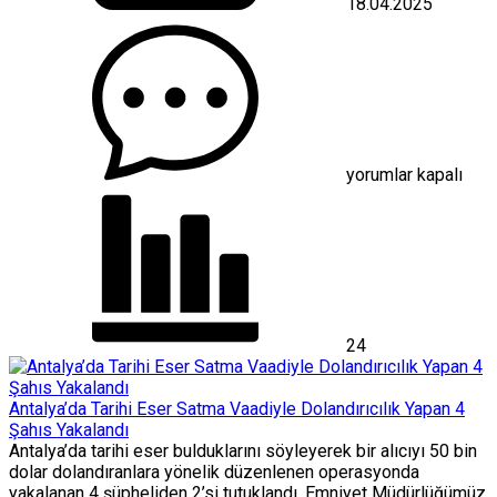
18.04.2025
Antalya’da
Zabıta
ekipleri
otobüsle
gönderilen
300
adet
civcive
yorumlar kapalı
el
koydu
için
24
Antalya’da Tarihi Eser Satma Vaadiyle Dolandırıcılık Yapan 4
Şahıs Yakalandı
Antalya’da tarihi eser bulduklarını söyleyerek bir alıcıyı 50 bin
dolar dolandıranlara yönelik düzenlenen operasyonda
yakalanan 4 şüpheliden 2’si tutuklandı. Emniyet Müdürlüğümüz