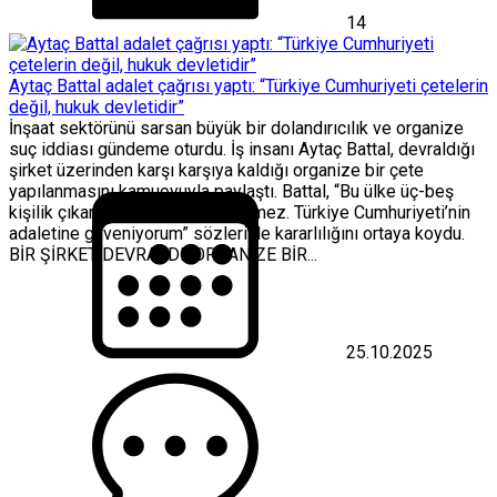
14
Aytaç Battal adalet çağrısı yaptı: “Türkiye Cumhuriyeti çetelerin
değil, hukuk devletidir”
İnşaat sektörünü sarsan büyük bir dolandırıcılık ve organize
suç iddiası gündeme oturdu. İş insanı Aytaç Battal, devraldığı
şirket üzerinden karşı karşıya kaldığı organize bir çete
yapılanmasını kamuoyuyla paylaştı. Battal, “Bu ülke üç-beş
kişilik çıkar çetelerine boyun eğmez. Türkiye Cumhuriyeti’nin
adaletine güveniyorum” sözleriyle kararlılığını ortaya koydu.
BİR ŞİRKET DEVRALDI, ORGANİZE BİR...
25.10.2025
Aytaç
Battal
adalet
çağrısı
yaptı:
“Türkiye