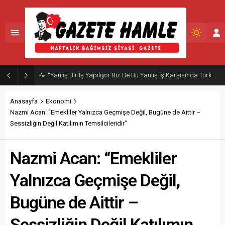
“Yanlış Bir İş Yapılıyor Biz De Bu Yanlış İş Karşısında Türk Milletini Uyarmaya Devam Edeceğiz”
Anasayfa
Ekonomi
Nazmi Acan: “Emekliler Yalnızca Geçmişe Değil, Bugüne de Aittir –
Sessizliğin Değil Katılımın Temsilcileridir”
Nazmi Acan: “Emekliler
Yalnızca Geçmişe Değil,
Bugüne de Aittir –
Sessizliğin Değil Katılımın