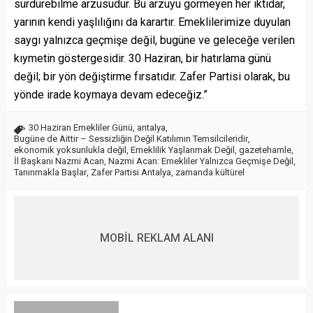
sürdürebilme arzusudur. Bu arzuyu görmeyen her iktidar,
yarının kendi yaşlılığını da karartır. Emeklilerimize duyulan
saygı yalnızca geçmişe değil, bugüne ve geleceğe verilen
kıymetin göstergesidir. 30 Haziran, bir hatırlama günü
değil; bir yön değiştirme fırsatıdır. Zafer Partisi olarak, bu
yönde irade koymaya devam edeceğiz.”
30 Haziran Emekliler Günü
,
antalya
,
Bugüne de Aittir – Sessizliğin Değil Katılımın Temsilcileridir
,
ekonomik yoksunlukla değil
,
Emeklilik Yaşlanmak Değil
,
gazetehamle
,
İl Başkanı Nazmi Acan
,
Nazmi Acan: Emekliler Yalnızca Geçmişe Değil
,
Tanınmakla Başlar
,
Zafer Partisi Antalya
,
zamanda kültürel
MOBİL REKLAM ALANI