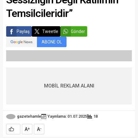
Temsilcileridir”
Paylaş
Tweetle
Gönder
ABONE OL
MOBİL REKLAM ALANI
gazetehamle
Yayınlama: 01.07.2025
18
A
A
+
-