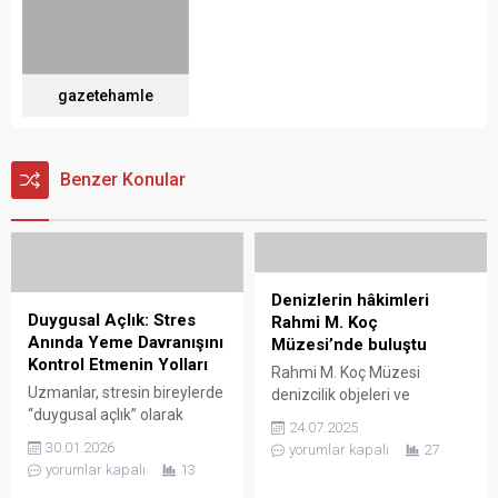
gazetehamle
Benzer Konular
Denizlerin hâkimleri
Duygusal Açlık: Stres
Rahmi M. Koç
Anında Yeme Davranışını
Müzesi’nde buluştu
Kontrol Etmenin Yolları
Rahmi M. Koç Müzesi
Uzmanlar, stresin bireylerde
denizcilik objeleri ve
“duygusal açlık” olarak
modellerinden oluşan geniş
24.07.2025
bilinen yeme davranışlarını
koleksiyonuyla denizcilik
30.01.2026
yorumlar kapalı
27
tetiklediğini belirtiyor.
tarihinin en özel teknelerini
yorumlar kapalı
13
İstanbul Rumeli Üniversitesi
ziyaretçilerle buluşturuyor.