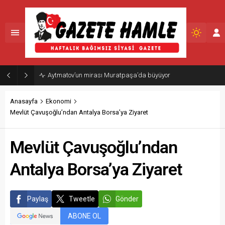
Aytmatov’un mirası Muratpaşa’da büyüyor
Anasayfa
Ekonomi
Mevlüt Çavuşoğlu’ndan Antalya Borsa’ya Ziyaret
Mevlüt Çavuşoğlu’ndan
Antalya Borsa’ya Ziyaret
Paylaş
Tweetle
Gönder
ABONE OL