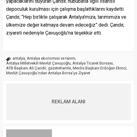
yapacaklarını duyuran Çandır, hububatla ilgili lisanslı
depoculuk kurulması için çalışma başlattıklarını kaydetti.
Çandır, “Hep birlikte çalışarak Antalya’mıza, tarımımıza ve
ülkemize değer katmaya devam edeceğiz” dedi. Çandır,
ziyareti nedeniyle Çavuşoğlu’na teşekkür etti.
antalya
,
Antalya ekonomisi ve tarımı
,
Antalya Milletvekili Mevlüt Çavuşoğlu
,
Antalya Ticaret Borsası
,
ATB Başkanı Ali Çandır
,
gazetehamle
,
Meclis Başkanı Erdoğan Ekinci
,
Mevlüt Çavuşoğlu’ndan Antalya Borsa’ya Ziyaret
REKLAM ALANI