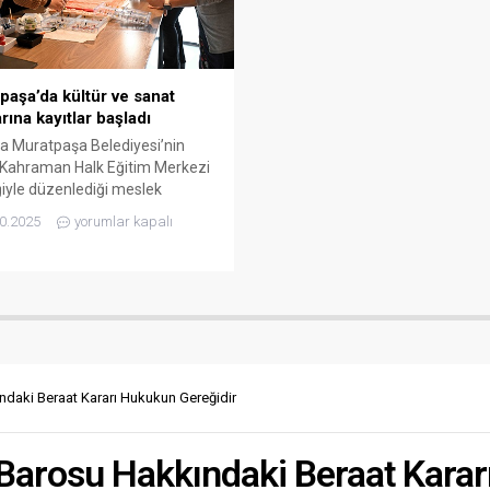
paşa’da kültür ve sanat
rına kayıtlar başladı
a Muratpaşa Belediyesi’nin
 Kahraman Halk Eğitim Merkezi
liğiyle düzenlediği meslek
rme, sanat ve hobi kursları için
0.2025
yorumlar kapalı
ar başladı. Yeni dönem kurs
mına başvurular,
ratpasa-bld.gov.tr adresi
den alınmaya devam ediyor. Bu
programda protez tırnak, ütü,
, nakış ve halk oyunları gibi
 edindirme ve el sanatları
ının yanı...
ındaki Beraat Kararı Hukukun Gereğidir
l Barosu Hakkındaki Beraat Kara