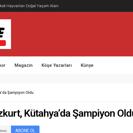
kak Hayvanları Doğal Yaşam Alanı
por
Magazin
Köşe Yazarları
Künye
ya’da Şampiyon Oldu
zkurt, Kütahya’da Şampiyon Old
ABONE OL