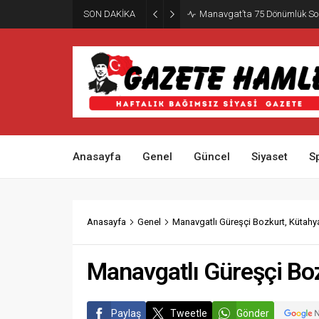
SON DAKİKA
Manavgat’ta 75 Dönümlük So
Anasayfa
Genel
Güncel
Siyaset
S
Anasayfa
Genel
Manavgatlı Güreşçi Bozkurt, Kütah
Manavgatlı Güreşçi Bo
Paylaş
Tweetle
Gönder