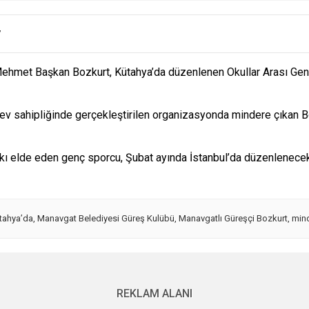
7
hmet Başkan Bozkurt, Kütahya’da düzenlenen Okullar Arası Genç
ev sahipliğinde gerçekleştirilen organizasyonda mindere çıkan Bozk
kkı elde eden genç sporcu, Şubat ayında İstanbul’da düzenlene
tahya’da
,
Manavgat Belediyesi Güreş Kulübü
,
Manavgatlı Güreşçi Bozkurt
,
mind
REKLAM ALANI