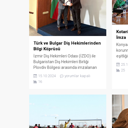
Kotan
İmza
Türk ve Bulgar Diş Hekimlerinden
Konyaa
Bilgi Köprüsü
korunm
İzmir Diş Hekimleri Odası (İZDO) ile
eşitli
Bulgaristan Diş Hekimleri Birliği
Kadını
25.1
Plovdiv Bölgesi arasında imzalanan
protok
25
işbirliği protokolü, akademik bağları
Haklar
15.10.2024
yorumlar kapalı
güçlendirerek sektöre katkı sağlıyor.
adım a
16
Bir önceki dönemde imzalanan
duyura
protokol uyarınca Bulgar diş
olacağ
hekimlerinin İZDO kongrelerine
kadınl
katılması ve İzmir’deki diş
yasal h
hekimlerinin de Bulgaristan’daki
karşı m
mesleki etkinliklerinde yer alması
kararlaştırılmıştı. Bu işbirliği çevre
coğrafyalarda da...