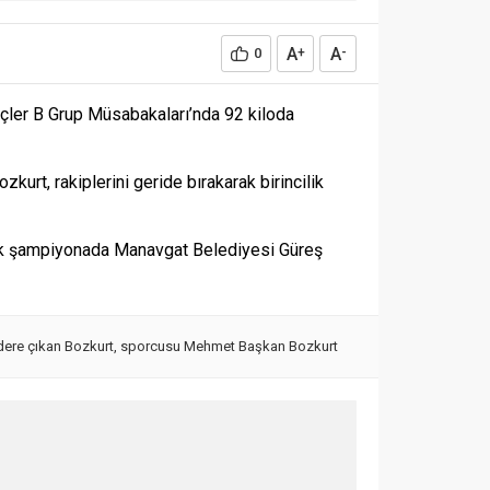
A
A
0
+
-
ler B Grup Müsabakaları’nda 92 kiloda
urt, rakiplerini geride bırakarak birincilik
cek şampiyonada Manavgat Belediyesi Güreş
ere çıkan Bozkurt
,
sporcusu Mehmet Başkan Bozkurt