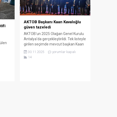
AKTOB Başkanı Kaan Kavaloğlu
tifi
güven tazeledi
AKTOB’un 2025 Olağan Genel Kurulu
Antalya’da gerçekleştirildi. Tek listeyle
tülen
girilen seçimde mevcut başkan Kaan
Kâşif Kavaloğlu yeniden başkanlığa
30.11.2025
yorumlar kapalı
etta
seçilerek güven tazeledi. Akdeniz
14
nizle
Turistik Otelciler ve İşletmeciler
Birliği’nin (AKTOB) 2025 Yılı Olağan
ma;
Genel Kurul Toplantısı, turizmin
Antalya
merkezlerinden Kundu’da bulunan
Limak Lara Deluxe Resort & Spa’da
yoğun katılımla gerçekleşti. Toplantıya
mı
mevcut Başkan...