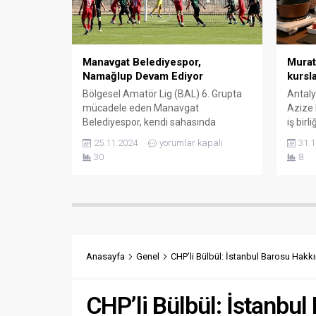
Murat
Manavgat Belediyespor,
kursla
Namağlup Devam Ediyor
Antaly
Bölgesel Amatör Lig (BAL) 6. Grupta
Azize
mücadele eden Manavgat
iş bir
Belediyespor, kendi sahasında
edindi
ağırladığı Kumluca Belediyespor’u 3-1
31.1
25.11.2024
yorumlar kapalı
kayıtl
mağlup ederek yoluna namağlup bir
8
30
progra
şekilde devam ediyor. Manavgat
www.mu
Atatürk Stadyumu’nda oynanan
üzerin
maça Manavgat Belediye Başkanı Dr.
yılki 
Niyazi Nefi Kara, belediye başkan
dokuma
yardımcıları, birim müdürleri ve
meslek
binlerce taraftar katıldı. Maça baskılı
kurslar
başlayan Manavgat Belediyespor,...
Anasayfa
Genel
CHP’li Bülbül: İstanbul Barosu Hakk
CHP’li Bülbül: İstanbu