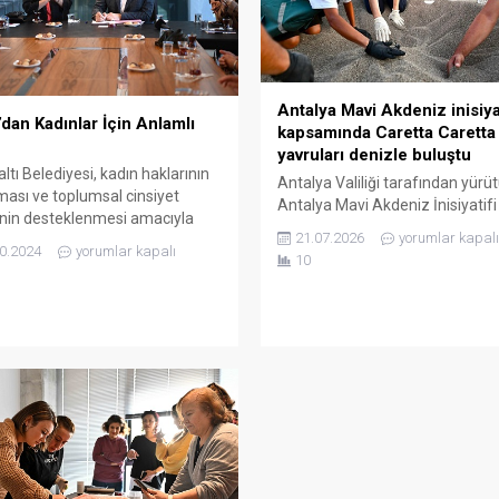
Antalya Mavi Akdeniz inisiya
’dan Kadınlar İçin Anlamlı
kapsamında Caretta Caretta
yavruları denizle buluştu
ltı Belediyesi, kadın haklarının
Antalya Valiliği tarafından yürü
ası ve toplumsal cinsiyet
Antalya Mavi Akdeniz İnisiyatifi
ğinin desteklenmesi amacıyla
kapsamında, Çıralı Plajı’nda car
21.07.2026
yorumlar kapalı
n İnsan Hakları Derneği ile
caretta yavrularının güvenle de
0.2024
yorumlar kapalı
10
ol imzalayarak Kadının İnsan
buluşmasına yönelik farkındalık
ı Eğitim Programı için önemli bir
etkinliği gerçekleştirildi. Progra
ttı. Başkan Kotan, “Sesini
Valimiz Sayın Hulusi Şahin, eşi 
mamış kadınların sesi
Mavi Akdeniz İnisiyatifi Proje
ız” dedi. Konyaaltı Belediyesi
Koordinatörü Sayın Ebru Şahin
ara yönelik; şiddet karşısında
Hanımefendi, Kemer Kaymaka
aklar, cinsiyet eşitsizliklerine
Ahmet Solmaz, İl Jandarma
ücadele alanları, kadınların...
Komutanı Tümgeneral Ahmet
Kavukcu, İl Kültür ve...