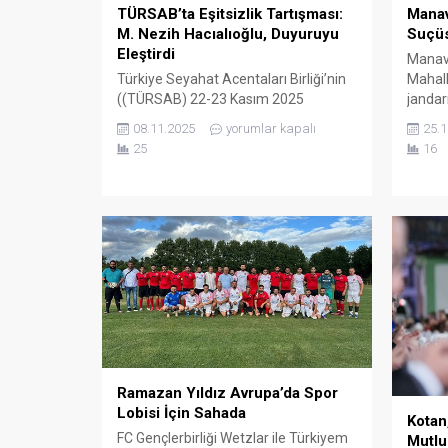
Manav
TÜRSAB’ta Eşitsizlik Tartışması:
Suçü
M. Nezih Hacıalıoğlu, Duyuruyu
Eleştirdi
Manavg
Mahall
Türkiye Seyahat Acentaları Birliği’nin
jandar
((TÜRSAB) 22-23 Kasım 2025
kum hı
tarihinde İstanbul Wow Hotel’de
25.1
08.11.2025
yorumlar kapalı
hızla 
gerçekleşecek Genel Kurul katılımı için,
16
25
kumlar
İstanbul dışından gelecek delegelerle
taşınm
ilgili TÜRSAB, saat 17:00’da kendi web
janda
sitesinde bir duyuru yayımladı. Ulaşım
yakala
ve konaklama bedelleriyle ilgili yapılan
tarihl
duyuru büyük tartışmalara yol açtı.
depol
TÜRSAB Başkan Adayı M. Nezih
mevkii
Hacıalioğlu, duyuruyu şiddetle...
Ramazan Yıldız Avrupa’da Spor
Lobisi İçin Sahada
Kotan
FC Gençlerbirliği Wetzlar ile Türkiyem
Mutlu