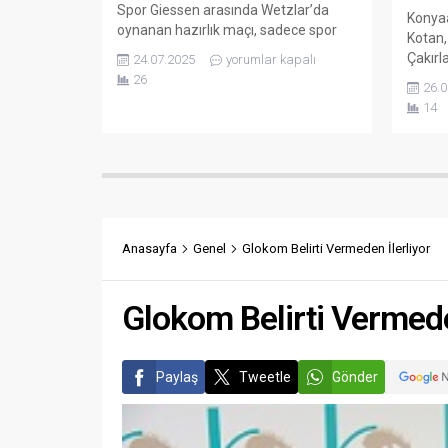
Spor Giessen arasında Wetzlar’da
Konyaa
oynanan hazırlık maçı, sadece spor
Kotan,
değil, aynı zamanda bir spor
Çakırl
24.07.2025
yorumlar kapalı
diplomasisi buluşmasına dönüştü. US-
düzenl
26
26.0
SEN Avrupa Diaspora Başkanı
vatand
14
Ramazan Yıldız’ın katılımıyla
iftar 
gerçekleşen karşılaşma, dostluk ve iş
Kotan,
birliği mesajlarıyla öne çıktı. Maç
huzur,
öncesinde kulüp başkanları ve teknik
bu güz
heyetle yapılan görüşmelerde, sporun
etraf
birleştirici gücü...
yaşıyo
sadece
Anasayfa
Genel
Glokom Belirti Vermeden İlerliyor
mahall
vatand
Glokom Belirti Vermede
Paylaş
Tweetle
Gönder