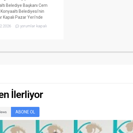
ltı Belediye Başkanı Cem
 Konyaaltı Belediyesi’nin
ar Kapalı Pazar Yeri’nde
ediği iftar yemeğinde
2.2026
yorumlar kapalı
aşlarla buluşarak aynı sofrada
yaptı. İftarda konuşan Başkan
 “Ramazan ayının gönüllerimize
 sofralarımıza bereket getirdiği
el akşamda, aynı sofranın
ında buluşmanın mutluluğunu
ruz. Konyaaltı Belediyesi olarak
 merkezde değil, kırsal
elerimizde de
aşlarımızın...
n İlerliyor
ABONE OL