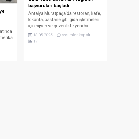
başvuruları başladı
’ye
Antalya Muratpaşa’da restoran, kafe,
lokanta, pastane gibi gıda işletmeleri
için hijyen ve güvenlikte yeni bir
catında
dönem başlıyor. İşletmelerin
13.05.2025
yorumlar kapalı
 Amerika
standartlarını yükseltmeyi hedefleyen
17
432
Gold Town Sertifika Programına
başvurular başladı. Programa
’nden
katılmak isteyen işletmelerin tek
yapması gereken, başvurularını
e
goldtown.muratpasa-bld.gov.tr
adresinden tamamlamak. Muratpaşa
t 2025
Belediyesi, Antalya Gastronomi
Yatırımcıları ve İşletmecileri Derneği
(AGYİD) ve dünya devi...