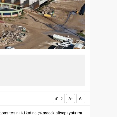
A
A
0
+
-
sitesini iki katına çıkaracak altyapı yatırımı