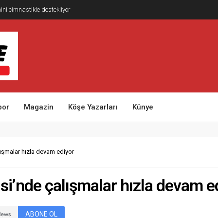
ni cimnastikle destekliyor
por
Magazin
Köşe Yazarları
Künye
lışmalar hızla devam ediyor
isi’nde çalışmalar hızla devam e
ABONE OL