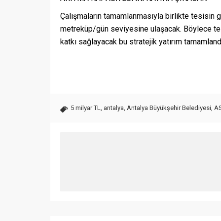
Çalışmaların tamamlanmasıyla birlikte tesisi
metreküp/gün seviyesine ulaşacak. Böylece tesi
katkı sağlayacak bu stratejik yatırım tamamland
5 milyar TL
,
antalya
,
Antalya Büyükşehir Belediyesi
,
AS