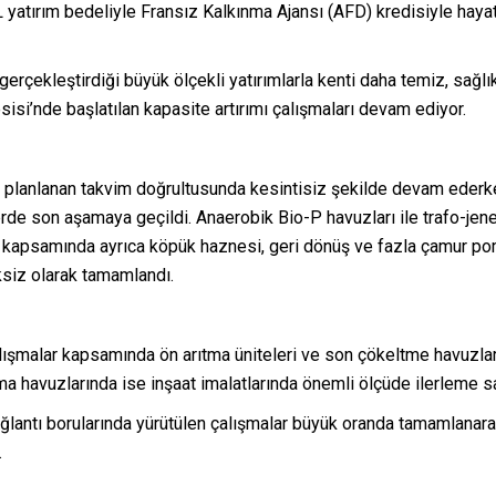
L yatırım bedeliyle Fransız Kalkınma Ajansı (AFD) kredisiyle haya
çekleştirdiği büyük ölçekli yatırımlarla kenti daha temiz, sağlı
sisi’nde başlatılan kapasite artırımı çalışmaları devam ediyor.
r planlanan takvim doğrultusunda kesintisiz şekilde devam ederk
de son aşamaya geçildi. Anaerobik Bio-P havuzları ile trafo-jene
kapsamında ayrıca köpük haznesi, geri dönüş ve fazla çamur po
ksiz olarak tamamlandı.
lışmalar kapsamında ön arıtma üniteleri ve son çökeltme havuzlar
ma havuzlarında ise inşaat imalatlarında önemli ölçüde ilerleme s
ğlantı borularında yürütülen çalışmalar büyük oranda tamamlanara
.