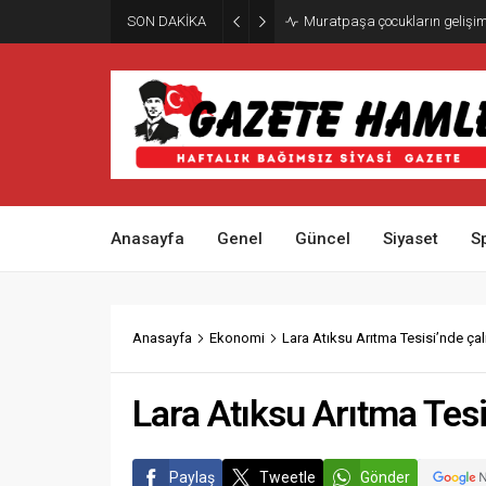
SON DAKİKA
Muratpaşa çocukların gelişimi
Anasayfa
Genel
Güncel
Siyaset
S
Anasayfa
Ekonomi
Lara Atıksu Arıtma Tesisi’nde ça
Lara Atıksu Arıtma Tes
Paylaş
Tweetle
Gönder