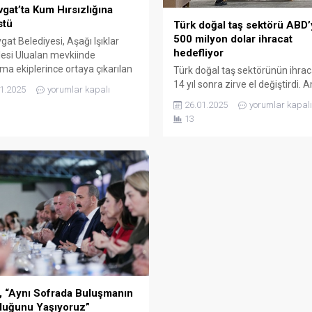
gat’ta Kum Hırsızlığına
stü
Türk doğal taş sektörü ABD
500 milyon dolar ihracat
at Belediyesi, Aşağı Işıklar
hedefliyor
esi Ulualan mevkiinde
ma ekiplerince ortaya çıkarılan
Türk doğal taş sektörünün ihra
rsızlığı olayı üzerine bölgeye
14 yıl sonra zirve el değiştirdi.
1.2025
yorumlar kapalı
müdahale ederek çalınan
Birleşik Devletleri 2024 yılında 
26.01.2025
yorumlar kapalı
ın doğal alanına geri
milyon dolarlık Türk doğal taşı
13
asını sağladı. Belediye ekipleri,
talebiyle, Çin Halk Cumhuriyeti
rma nezaretinde hem suçüstü
liderliği geri aldı. Türk doğal taş
nan kumları hem de önceki
ihracatçıları 2025 yılında ABD’y
erde çalınarak farklı alanlarda
ihracatlarını 500 milyon dolara
anan malzemeyi Ulualan
taşımak için 27 Ocak – 02 Şuba
ne geri taşıdı. 20 Kasım 2025...
tarihlerinde ABD...
, “Aynı Sofrada Buluşmanın
luğunu Yaşıyoruz”