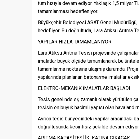
tüm hızıyla devam ediyor. Yaklaşık 1,5 milyar T
tamamlanması hedefleniyor.
Büyükşehir Belediyesi ASAT Genel Müdürlüğü, ger
hedefliyor. Bu doğrultuda, Lara Atıksu Arıtma Te
YAPILAR HIZLA TAMAMLANIYOR
Lara Atıksu Arıtma Tesisi projesinde çalışmala
imalatlar büyük ölçüde tamamlanarak bu üniteler
tamamlanma noktasına ulaşmış durumda. Proje 
yapılarında planlanan betonarme imalatlar eksi
ELEKTRO-MEKANİK İMALATLAR BAŞLADI
Tesis genelinde eş zamanlı olarak yürütülen ça
tesisin en büyük hacimli yapısı olan havalandır
Ayrıca tesis bünyesindeki yapılar arasındaki ba
doğrultusunda kesintisiz şekilde devam ediyor
ARITMA KAPASİTESİ İKİ KATINA ÇIKACAK