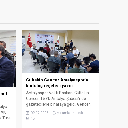
Gültekin Gencer Antalyaspor’a
kurtuluş reçetesi yazdı
Antalyaspor Vakfı Başkanı Gültekin
önül
Gencer, TSYD Antalya Şubesi’nde
gazetecilerle bir araya geldi. Gencer,
talya
Antalyaspor’un kurtuluşu için kulübün
e AK
02.07.2025
yorumlar kapalı
30 milyon TL olan sermayesinin 3
s Türel
15
milyar TL’ye çıkarılmasını önerdi.
ye
Gencer’in açıklamaları camiada geniş