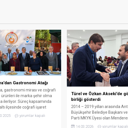
ya’dan Gastronomi Atağı
a, gastronomi mirası ve coğrafi
Türel ve Özkan Akseki’de g
li ürünleri ile marka şehir olma
birliği gösterdi
a ilerliyor. Süreç kapsamında
2014 – 2019 yılları arasında An
ltı ilçesinde coğrafi işaret
Büyükşehir Belediye Başkanı v
usu yapılan ürünlerin tanıtımı,
0.2025
yorumlar kapalı
Parti MKYK Üyesi olan Mendere
a Valisi Hulusi Şahin’in
ile önceki dönem Akseki Beledi
ıyla gerçekleştirildi. Antalya’nın
14.03.2026
yorumlar kapalı