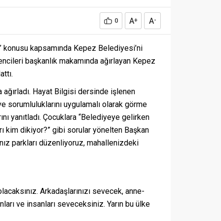
A
A
0
+
-
rum” konusu kapsamında Kepez Belediyesi’ni
ğrencileri başkanlık makamında ağırlayan Kepez
ttı.
ğırladı. Hayat Bilgisi dersinde işlenen
ve sorumluluklarını uygulamalı olarak görme
rını yanıtladı. Çocuklara “Belediyeye gelirken
ı kim dikiyor?” gibi sorular yönelten Başkan
nız parkları düzenliyoruz, mahallenizdeki
olacaksınız. Arkadaşlarınızı sevecek, anne-
ları ve insanları seveceksiniz. Yarın bu ülke