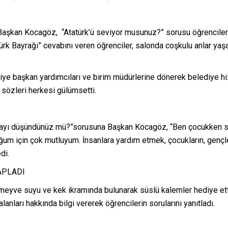
kan Kocagöz, “Atatürk’ü seviyor musunuz?” sorusu öğrencilerden a
rk Bayrağı” cevabını veren öğrenciler, salonda coşkulu anlar yaşa
e başkan yardımcıları ve birim müdürlerine dönerek belediye hiz
 sözleri herkesi gülümsetti.
mayı düşündünüz mü?”sorusuna Başkan Kocagöz, “Ben çocukken siz
 için çok mutluyum. İnsanlara yardım etmek, çocukların, gençlerin,
di.
APLADI
eyve suyu ve kek ikramında bulunarak süslü kalemler hediye ett
anları hakkında bilgi vererek öğrencilerin sorularını yanıtladı.