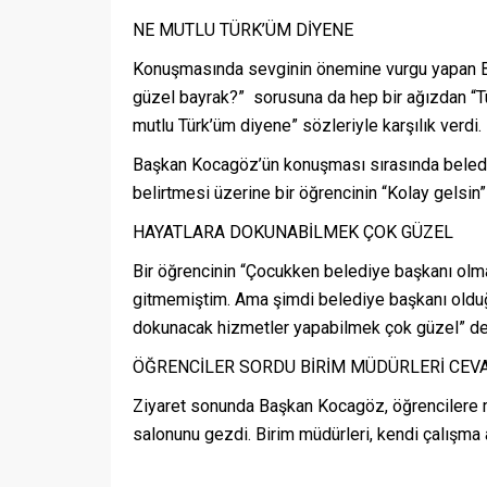
NE MUTLU TÜRK’ÜM DİYENE
Konuşmasında sevginin önemine vurgu yapan Baş
güzel bayrak?” sorusuna da hep bir ağızdan “Tü
mutlu Türk’üm diyene” sözleriyle karşılık verdi.
Başkan Kocagöz’ün konuşması sırasında belediy
belirtmesi üzerine bir öğrencinin “Kolay gelsin”
HAYATLARA DOKUNABİLMEK ÇOK GÜZEL
Bir öğrencinin “Çocukken belediye başkanı ol
gitmemiştim. Ama şimdi belediye başkanı olduğum
dokunacak hizmetler yapabilmek çok güzel” de
ÖĞRENCİLER SORDU BİRİM MÜDÜRLERİ CEV
Ziyaret sonunda Başkan Kocagöz, öğrencilere m
salonunu gezdi. Birim müdürleri, kendi çalışma al