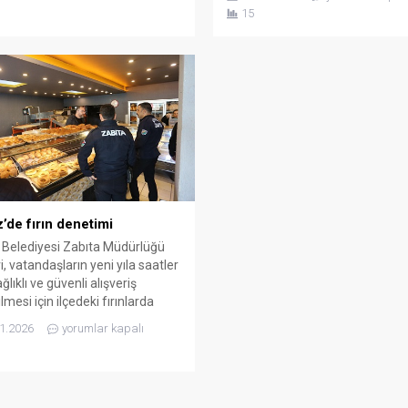
Başkanı ve o dönemde Büyükşe
ksel lezzetleri ve coğrafi
15
Akseki Koordinatörü olan İbrah
lerinin korunması ve tanıtılması
Özkan, Akseki’de gerçekleşen if
la yürütülen çalışmalar,
buluşmasında samimi anlar yaş
enen tanıtım etkinlikleriyle
Fotoğraf sosyal medyada kısa 
ediyor. Konyaaltı ilçesinde
yoğun ilgi gördü. 2014 – 2019...
enen tanıtım...
’de fırın denetimi
Belediyesi Zabıta Müdürlüğü
i, vatandaşların yeni yıla saatler
ğlıklı ve güvenli alışveriş
mesi için ilçedeki fırınlarda
mlerini yoğunlaştırdı. Kepez
1.2026
yorumlar kapalı
yesi ile İlçe Tarım ve Orman
üğü’nün müşterek çalışmasıyla
i fırınlarda kapsamlı bir
m gerçekleştirildi. Yapılan