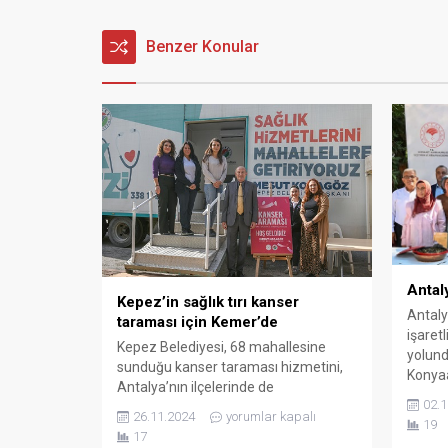
Benzer Konular
Antal
Kepez’in sağlık tırı kanser
Antaly
taraması için Kemer’de
işaret
Kepez Belediyesi, 68 mahallesine
yolund
sunduğu kanser taraması hizmetini,
Konyaa
Antalya’nın ilçelerinde de
başvur
02.1
gerçekleştiriyor. Belediyenin Mobil
Antaly
26.11.2024
yorumlar kapalı
19
Sağlık Merkezi, Demre, Elmalı ve
katılım
17
Kemer ilçelerinde rahim ağzı, kolon ve