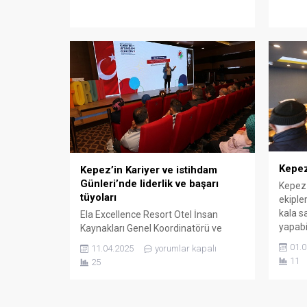
gelene
meme kanserlerine yönelik tarama
işaret
yaptı. Sağlık Merkezi ile her gün
amacıy
yüzlerce kişiye tedavi imkânı sunan
düzenl
Kepez Belediyesi, erken teşhisin
devam 
önemli olduğu kanserle mücadelede
düzenl
de önemli bir...
Kepez
Kepez’in Kariyer ve istihdam
Günleri’nde liderlik ve başarı
Kepez 
tüyoları
ekipler
kala sa
Ela Excellence Resort Otel İnsan
yapabil
Kaynakları Genel Koordinatörü ve
deneti
Eğitimcisi Özgür Keskin, Kepez’in
01.0
11.04.2025
yorumlar kapalı
Beledi
Kariyer ve istihdam Günleri’nde “Bizim
11
25
Müdürl
Hikayemizde Sende Varsın” diyerek
ilçedek
katılımcılara liderlik ve başarı üzerine
deneti
önemli bilgiler sundu. Kepez