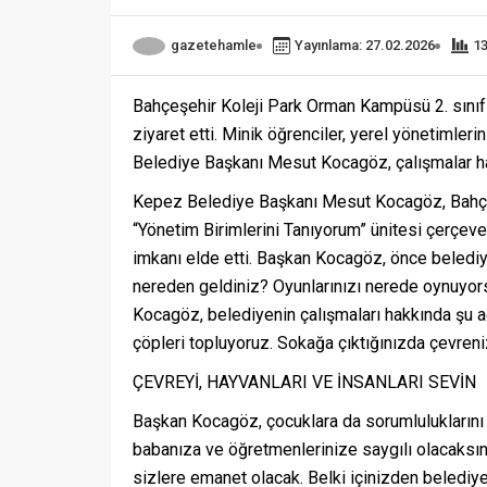
gazetehamle
Yayınlama: 27.02.2026
1
Bahçeşehir Koleji Park Orman Kampüsü 2. sınıf 
ziyaret etti. Minik öğrenciler, yerel yönetimle
Belediye Başkanı Mesut Kocagöz, çalışmalar hakk
Kepez Belediye Başkanı Mesut Kocagöz, Bahçeşe
“Yönetim Birimlerini Tanıyorum” ünitesi çerçev
imkanı elde etti. Başkan Kocagöz, önce belediyec
nereden geldiniz? Oyunlarınızı nerede oynuyors
Kocagöz, belediyenin çalışmaları hakkında şu aç
çöpleri topluyoruz. Sokağa çıktığınızda çevreniz
ÇEVREYİ, HAYVANLARI VE İNSANLARI SEVİN
Başkan Kocagöz, çocuklara da sorumluluklarını h
babanıza ve öğretmenlerinize saygılı olacaksını
sizlere emanet olacak. Belki içinizden belediye