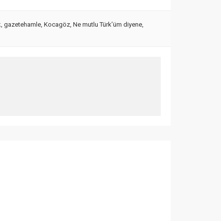
k
,
gazetehamle
,
Kocagöz
,
Ne mutlu Türk’üm diyene
,