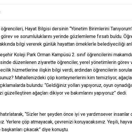
3
öğrencileri, Hayat Bilgisi dersinin “Yönetim Birimlerini Tanıyo
rin görev ve sorumluluklarını yerinde gözlemleme fırsatı buldu. Ö
ında bilgi vererek günlük hayattan örneklerle belediyeciliği anla
hir Koleji Park Orman Kampüsü 2. sınıf öğrencilerini makamda a
esinde düzenlenen ziyarette öğrenciler, yerel yönetimlerin görev 
ilik hizmetlerine ilişkin bilgi verdi, ardından öğrencilerin sorula
unuz? Mahallenizdeki çöp konteynerlerini kim temizliyor, ağaçlar
ıklamalarda bulundu: “Geldiğiniz yolları yapıyoruz, oyun oynadığı
i güzelleştiren ağaçları dikiyor ve bakımlarını yapıyoruz” dedi.
atırlatarak, “Sizler her şeyden önce iyi ve yardımsever insanlar 
z. Yerlere çöp atmayacak, çevrenizi koruyacaksınız. Yeşili, hayvan
 başkanları çıkacak” diye konuştu.