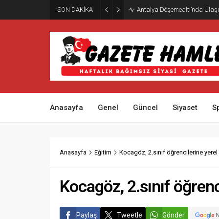
SON DAKİKA
Antalya Döşemealtı’nda Ulaşı
Anasayfa
Genel
Güncel
Siyaset
S
Anasayfa
Eğitim
Kocagöz, 2.sınıf öğrencilerine yerel 
Kocagöz, 2.sınıf öğrenc
Paylaş
Tweetle
Gönder