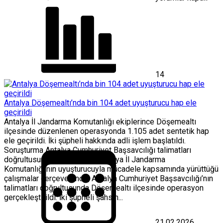
14
Antalya Döşemealtı’nda bin 104 adet uyuşturucu hap ele
geçirildi
Antalya İl Jandarma Komutanlığı ekiplerince Döşemealtı
ilçesinde düzenlenen operasyonda 1.105 adet sentetik hap
ele geçirildi. İki şüpheli hakkında adli işlem başlatıldı.
Soruşturma Antalya Cumhuriyet Başsavcılığı talimatları
doğrultusunda yürütülüyor. Antalya İl Jandarma
Komutanlığı’nın uyuşturucuyla mücadele kapsamında yürüttüğü
çalışmalar çerçevesinde, Antalya Cumhuriyet Başsavcılığı’nın
talimatları doğrultusunda Döşemealtı ilçesinde operasyon
gerçekleştirildi. İki şüpheli şahsın...
21.02.2026