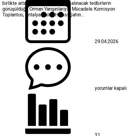
birlikte artan yangın riskine karşı alınacak tedbirlerin
görüşüldüğü Orman Yangınlarıyla Mücadele Komisyon
Toplantısı, Antalya Valisi Hulusi Şahin...
29.04.2026
Antalya’da
Orman
Yangınlarına
Karşı
Sıkı
Önlemler
için
yorumlar kapalı
31