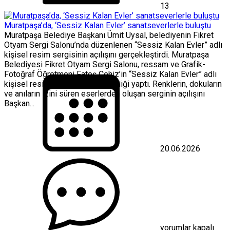
13
Muratpaşa’da, ‘Sessiz Kalan Evler’ sanatseverlerle buluştu
Muratpaşa Belediye Başkanı Ümit Uysal, belediyenin Fikret
Otyam Sergi Salonu’nda düzenlenen “Sessiz Kalan Evler” adlı
kişisel resim sergisinin açılışını gerçekleştirdi. Muratpaşa
Belediyesi Fikret Otyam Sergi Salonu, ressam ve Grafik-
Fotoğraf Öğretmeni Fatoş Cehiz’in “Sessiz Kalan Evler” adlı
kişisel resim sergisine ev sahipliği yaptı. Renklerin, dokuların
ve anıların izini süren eserlerden oluşan serginin açılışını
Başkan...
20.06.2026
Muratpaşa’da,
‘Sessiz
Kalan
Evler’
sanatseverlerle
buluştu
için
yorumlar kapalı