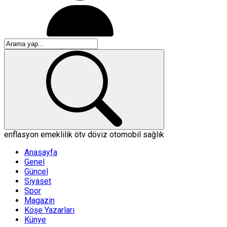
enflasyon
emeklilik
ötv
döviz
otomobil
sağlık
Anasayfa
Genel
Güncel
Siyaset
Spor
Magazin
Köşe Yazarları
Künye