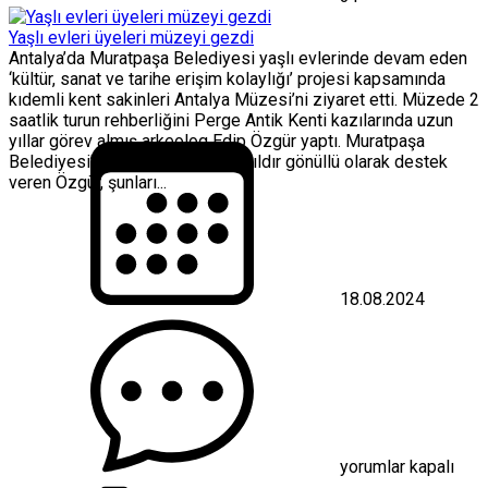
Yaşlı evleri üyeleri müzeyi gezdi
Antalya’da Muratpaşa Belediyesi yaşlı evlerinde devam eden
‘kültür, sanat ve tarihe erişim kolaylığı’ projesi kapsamında
kıdemli kent sakinleri Antalya Müzesi’ni ziyaret etti. Müzede 2
saatlik turun rehberliğini Perge Antik Kenti kazılarında uzun
yıllar görev almış arkeolog Edip Özgür yaptı. Muratpaşa
Belediyesi’nin çalışmalarına iki yıldır gönüllü olarak destek
veren Özgür, şunları...
18.08.2024
Yaşlı
evleri
üyeleri
müzeyi
gezdi
için
yorumlar kapalı