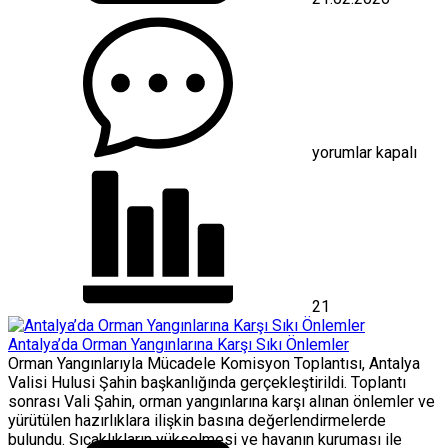
Antalya
Döşemealtı’nda
bin
104
adet
uyuşturucu
hap
ele
yorumlar kapalı
geçirildi
için
21
Antalya’da Orman Yangınlarına Karşı Sıkı Önlemler
Orman Yangınlarıyla Mücadele Komisyon Toplantısı, Antalya
Valisi Hulusi Şahin başkanlığında gerçekleştirildi. Toplantı
sonrası Vali Şahin, orman yangınlarına karşı alınan önlemler ve
yürütülen hazırlıklara ilişkin basına değerlendirmelerde
bulundu. Sıcaklıkların yükselmesi ve havanın kuruması ile