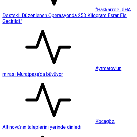
“Hakkâri’de JİHA
Destekli Düzenlenen Operasyonda 253 Kilogram Esrar Ele
Geçirildi.”
Aytmatov’un
mirası Muratpaşa’da büyüyor
Kocagöz,
Altınova’nın taleplerini yerinde dinledi