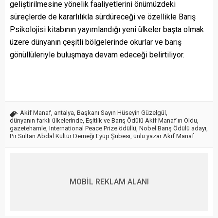
geliştirilmesine yönelik faaliyetlerini önümüzdeki
süreçlerde de kararlılıkla sürdüreceği ve özellikle Barış
Psikolojisi kitabının yayımlandığı yeni ülkeler başta olmak
üzere dünyanın çeşitli bölgelerinde okurlar ve barış
gönüllüleriyle buluşmaya devam edeceği belirtiliyor.
Akif Manaf
,
antalya
,
Başkanı Sayın Hüseyin Güzelgül
,
dünyanın farklı ülkelerinde
,
Eşitlik ve Barış Ödülü Akif Manaf’ın Oldu
,
gazetehamle
,
International Peace Prize ödüllü
,
Nobel Barış Ödülü adayı
,
Pir Sultan Abdal Kültür Derneği Eyüp Şubesi
,
ünlü yazar Akif Manaf
MOBİL REKLAM ALANI