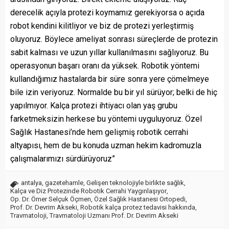
derecelik açıyla protezi koymamız gerekiyorsa o açıda
robot kendini kilitliyor ve biz de protezi yerleştirmiş
oluyoruz. Böylece ameliyat sonrası süreçlerde de protezin
sabit kalması ve uzun yıllar kullanılmasını sağlıyoruz. Bu
operasyonun başarı oranı da yüksek. Robotik yöntemi
kullandığımız hastalarda bir süre sonra yere çömelmeye
bile izin veriyoruz. Normalde bu bir yıl sürüyor; belki de hiç
yapılmıyor. Kalça protezi ihtiyacı olan yaş grubu
farketmeksizin herkese bu yöntemi uyguluyoruz. Özel
Sağlık Hastanesi’nde hem gelişmiş robotik cerrahi
altyapısı, hem de bu konuda uzman hekim kadromuzla
çalışmalarımızı sürdürüyoruz”
antalya
,
gazetehamle
,
Gelişen teknolojiyle birlikte sağlık
,
Kalça ve Diz Protezinde Robotik Cerrahi Yaygınlaşıyor
,
Op. Dr. Ömer Selçuk Öçmen
,
Özel Sağlık Hastanesi Ortopedi
,
Prof. Dr. Devrim Akseki
,
Robotik kalça protez tedavisi hakkında
,
Travmatoloji
,
Travmatoloji Uzmanı Prof. Dr. Devrim Akseki