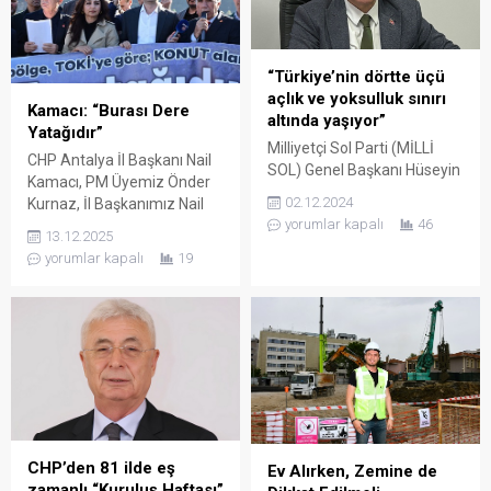
“Türkiye’nin dörtte üçü
açlık ve yoksulluk sınırı
Kamacı: “Burası Dere
altında yaşıyor”
Yatağıdır”
Milliyetçi Sol Parti (MİLLİ
CHP Antalya İl Başkanı Nail
SOL) Genel Başkanı Hüseyin
Kamacı, PM Üyemiz Önder
Alpay, TÜRK-İŞ’in Kasım
02.12.2024
Kurnaz, İl Başkanımız Nail
2024 açlık ve yoksulluk
yorumlar kapalı
46
Kamacı, Milletvekilimiz ve
sınırını açıkladığı raporunu
13.12.2025
YDK üyemiz Aliye Coşar, il
gündeme getirdi. Alpay, 4
yorumlar kapalı
19
yöneticilerimiz, ilçe
kişilik bir ailenin aylık gıda
başkanlarımız, İl Gençlik ve
harcaması tutarı olan açlık
Kadın Kollarımız ve
sınırının 20.562 TL, gıda ile
partililerimizle birlikte
birlikte diğer tüm temel
Konyaaltı Çakırlar’daki TOKİ
harcamalar için haneye
proje alanında açıklama
girmesi gereken toplam
yaptı. Projenin ÇED alanının
gelir tutarı olan yoksulluk...
56 bin 300 metrekare
olduğunu ve bölgede 18...
CHP’den 81 ilde eş
Ev Alırken, Zemine de
zamanlı “Kuruluş Haftası”