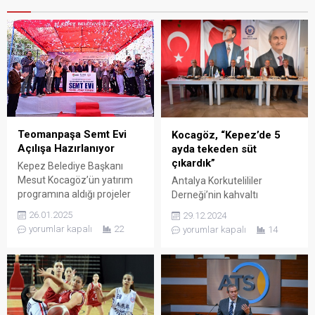
Teomanpaşa Semt Evi
Kocagöz, “Kepez’de 5
Açılışa Hazırlanıyor
ayda tekeden süt
çıkardık”
Kepez Belediye Başkanı
Mesut Kocagöz’ün yatırım
Antalya Korkutelililer
programına aldığı projeler
Derneği’nin kahvaltı
arasında yer alan ve Kasım
davetinde konuşan Kepez
26.01.2025
29.12.2024
ayında inşasına başlanan
Belediye Başkanı Mesut
yorumlar kapalı
22
yorumlar kapalı
14
Teomanpaşa Semt Evi,
Kocagöz, 1 milyar 226
açılışa hazırlanıyor. Kepez
milyon borçla devraldıkları
Belediyesi, sosyal
680 bin nüfuslu Kepez’in
belediyecilik hizmetleri
mali tablosunu aktardı.
kapsamında mahallelere
Başkan Kocagöz,
semt evleri kazandırıyor.
“Gelirlerimizi artırdık,