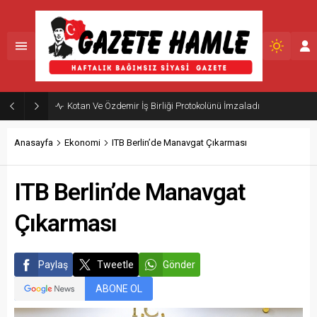
Manavgat’ta 75 Dönümlük Sokak Hayvanları Doğal Yaşam Alanı
Anasayfa
Ekonomi
ITB Berlin’de Manavgat Çıkarması
ITB Berlin’de Manavgat
Çıkarması
Paylaş
Tweetle
Gönder
ABONE OL