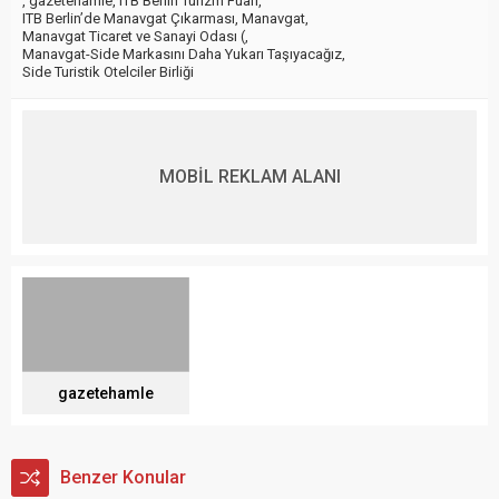
,
gazetehamle
,
ITB Berlin Turizm Fuarı
,
ITB Berlin’de Manavgat Çıkarması
,
Manavgat
,
Manavgat Ticaret ve Sanayi Odası (
,
Manavgat-Side Markasını Daha Yukarı Taşıyacağız
,
Side Turistik Otelciler Birliği
MOBİL REKLAM ALANI
gazetehamle
Benzer Konular