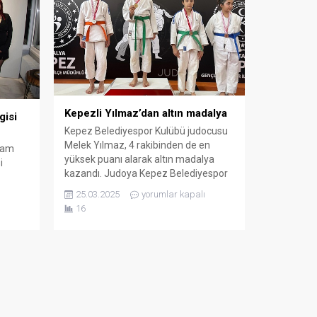
Kepezli Yılmaz’dan altın madalya
isi
Kepez Belediyespor Kulübü judocusu
Melek Yılmaz, 4 rakibinden de en
ssam
yüksek puanı alarak altın madalya
i
kazandı. Judoya Kepez Belediyespor
Kulübü’nde başlayan 12 yaşındaki
rim
25.03.2025
yorumlar kapalı
Melek Yılmaz, Okullararası Antalya
klan
16
Şampiyonasında 4 rakibini de
O
ipponlayarak (en yüksek puan alma)
sına
altın madalyayı boynuna taktı. Gülgün
essam
Nihat Özdemir Ortaokul öğrencisi, 2,5
, 21
yıl önce başladığı judoda...