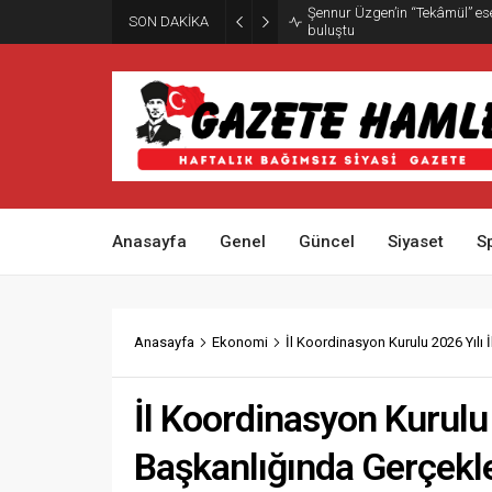
Şennur Üzgen’in “Tekâmül” es
SON DAKİKA
buluştu
Anasayfa
Genel
Güncel
Siyaset
S
Anasayfa
Ekonomi
İl Koordinasyon Kurulu 2026 Yılı İ
İl Koordinasyon Kurulu 2
Başkanlığında Gerçekle