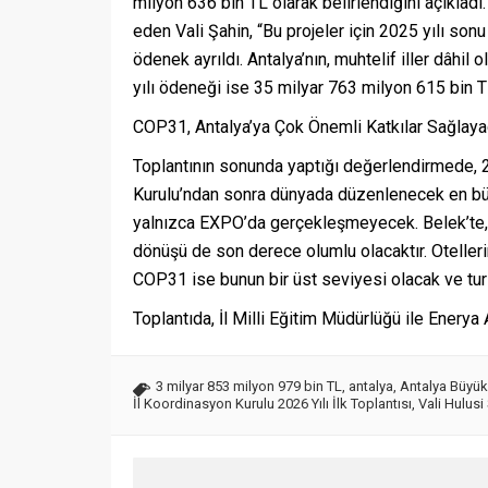
milyon 636 bin TL olarak belirlendiğini açıkladı
eden Vali Şahin, “Bu projeler için 2025 yılı son
ödenek ayrıldı. Antalya’nın, muhtelif iller dâh
yılı ödeneği ise 35 milyar 763 milyon 615 bin TL’
COP31, Antalya’ya Çok Önemli Katkılar Sağlay
Toplantının sonunda yaptığı değerlendirmede, 202
Kurulu’ndan sonra dünyada düzenlenecek en büyü
yalnızca EXPO’da gerçekleşmeyecek. Belek’te, A
dönüşü de son derece olumlu olacaktır. Otelleri
COP31 ise bunun bir üst seviyesi olacak ve turi
Toplantıda, İl Milli Eğitim Müdürlüğü ile Enerya
3 milyar 853 milyon 979 bin TL
,
antalya
,
Antalya Büyük
İl Koordinasyon Kurulu 2026 Yılı İlk Toplantısı
,
Vali Hulusi