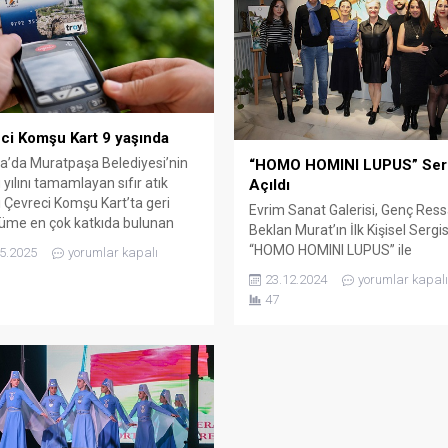
ci Komşu Kart 9 yaşında
a’da Muratpaşa Belediyesi’nin
“HOMO HOMINI LUPUS” Serg
 yılını tamamlayan sıfır atık
Açıldı
i Çevreci Komşu Kart’ta geri
Evrim Sanat Galerisi, Genç Re
üme en çok katkıda bulunan
Beklan Murat’ın İlk Kişisel Sergis
e sıralaması değişti.
“HOMO HOMINI LUPUS” ile
5.2025
yorumlar kapalı
yonluğunu koruyan
Sanatseverleri Buluşturuyor! Ev
23.12.2024
yorumlar kapalı
ever’i bu kez Meltem ve
Sanat Galerisi, genç ressam Be
47
r mahalleleri takip etti. Çevre,
Murat’ın ilk kişisel sergisi “HOM
lik ve İklim Değişikliği Bakanlığı
HOMINI LUPUS” ile sanat dünya
dan yürütülen ‘Sıfır Atık’
yeni bir soluk getiriyor. Genç r
inin temelini oluşturan Çevreci
Beklan Murat’ın ilk kişisel sergisi
Kart, Muratpaşa Belediyesi...
Aralık 2024 Cumartesi günü
gerçekleştirilen açılış...