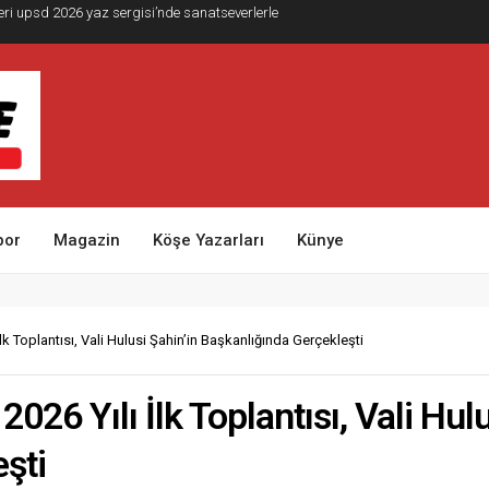
eri upsd 2026 yaz sergisi’nde sanatseverlerle
por
Magazin
Köşe Yazarları
Künye
lk Toplantısı, Vali Hulusi Şahin’in Başkanlığında Gerçekleşti
026 Yılı İlk Toplantısı, Vali Hul
şti