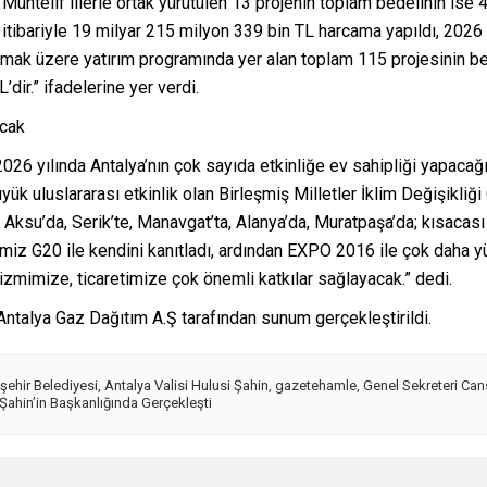
. Muhtelif illerle ortak yürütülen 13 projenin toplam bedelinin is
u itibariyle 19 milyar 215 milyon 339 bin TL harcama yapıldı, 2026
il olmak üzere yatırım programında yer alan toplam 115 projesinin 
dir.” ifadelerine yer verdi.
acak
6 yılında Antalya’nın çok sayıda etkinliğe ev sahipliği yapacağını
k uluslararası etkinlik olan Birleşmiş Milletler İklim Değişikli
ksu’da, Serik’te, Manavgat’ta, Alanya’da, Muratpaşa’da; kısacası 
miz G20 ile kendini kanıtladı, ardından EXPO 2016 ile çok daha yü
zmimize, ticaretimize çok önemli katkılar sağlayacak.” dedi.
 Antalya Gaz Dağıtım A.Ş tarafından sunum gerçekleştirildi.
şehir Belediyesi
,
Antalya Valisi Hulusi Şahin
,
gazetehamle
,
Genel Sekreteri Can
 Şahin’in Başkanlığında Gerçekleşti