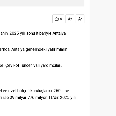
A
A
0
+
-
ahin, 2025 yılı sonu itibariyle Antalya
ı’nda, Antalya genelindeki yatırımların
l Çevikol Tuncer, vali yardımcıları,
l ve özel bütçeli kuruluşlarca, 260’ı ise
i ise 39 milyar 776 milyon TL’dir. 2025 yılı