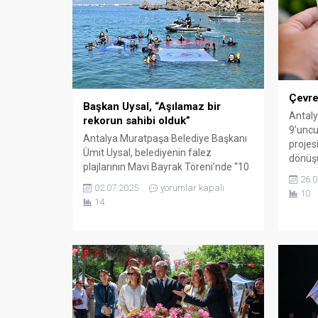
Çevre
Başkan Uysal, “Aşılamaz bir
Antaly
rekorun sahibi olduk”
9’uncu
Antalya Muratpaşa Belediye Başkanı
projes
Ümit Uysal, belediyenin falez
dönüş
plajlarının Mavi Bayrak Töreni’nde “10
mahall
26.0
yıldır üst üste TÜRÇEV tarafından
Şampi
02.07.2025
yorumlar kapalı
10
ödüllendiriliyoruz. Plajlarımız bu yıl da
Konuks
14
mavi bayrak almaya layık görüldü.
Bayındı
Türkiye’de aşılamaz bir rekorun sahibi
Şehirci
olduk. Bu bizim için sürpriz değil” diye
tarafın
konuştu. Türkiye’nin 233 plajıyla ‘mavi
projes
bayrak’ şampiyonu Antalya’da,
Komşu 
Muratpaşa Belediyesi’nin...