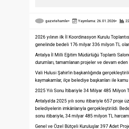
gazetehamle
Yayınlama: 26.01.2026
2
2026 yılının ilk İl Koordinasyon Kurulu Toplantıs
genelinde bedeli 176 milyar 336 milyon TL olan 6
Antalya İl Milli Eğitim Müdürlüğü Toplantı Salon
durumları, tamamlanan projeler ve devam eden ça
Vali Hulusi Şahin’in başkanlığında gerçekleştiri
kaymakamlar, ilçe belediye başkanları ile kamu 
2025 Yılı Sonu İtibariyle 34 Milyar 485 Milyon
Antalya’da 2025 yılı sonu itibariyle 657 proje üz
belediyelerin imkânlarıyla gerçekleştirildi. Bed
sonu itibariyle, 34 milyar 485 milyon TL harca
Genel ve Özel Bütçeli Kuruluşlar 397 Adet Proj