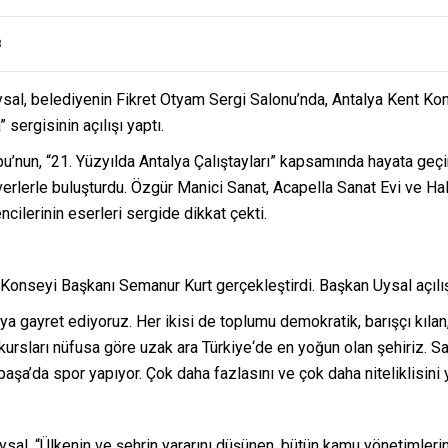
8
sal, belediyenin Fikret Otyam Sergi Salonu’nda, Antalya Kent Ko
sergisinin açılışı yaptı.
’nun, “21. Yüzyılda Antalya Çalıştayları” kapsamında hayata geçi
rlerle buluşturdu. Özgür Manici Sanat, Acapella Sanat Evi ve Hali
ilerinin eserleri sergide dikkat çekti.
 Konseyi Başkanı Semanur Kurt gerçekleştirdi. Başkan Uysal açılı
a gayret ediyoruz. Her ikisi de toplumu demokratik, barışçı kılan,
ursları nüfusa göre uzak ara Türkiye‘de en yoğun olan şehiriz. Sana
aşa’da spor yapıyor. Çok daha fazlasını ve çok daha niteliklisini 
al, “Ülkenin ve şehrin yararını düşünen, bütün kamu yönetimleri