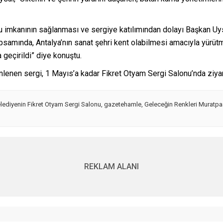
u imkanının sağlanması ve sergiye katılımından dolayı Başkan Uys
kapsamında, Antalya’nın sanat şehri kent olabilmesi amacıyla yür
 geçirildi” diye konuştu.
lenen sergi, 1 Mayıs’a kadar Fikret Otyam Sergi Salonu’nda ziyar
lediyenin Fikret Otyam Sergi Salonu
,
gazetehamle
,
Geleceğin Renkleri Muratpaş
REKLAM ALANI