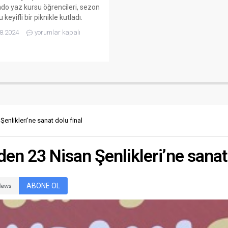
do yaz kursu öğrencileri, sezon
keyifli bir piknikle kutladı.
atılan öğrenciler, anneleri ile
8.2024
yorumlar kapalı
te antrenman salonunda
enen piknikte bir araya geldi.
l binlerce öğrenciye spor yapma
ı sunan Kepez Belediyespor
, bölgedeki gençleri spora
 ederek onların fiziksel ve sosyal
mlerine katkı sunuyor. Yaz...
nlikleri’ne sanat dolu final
n 23 Nisan Şenlikleri’ne sanat 
ABONE OL