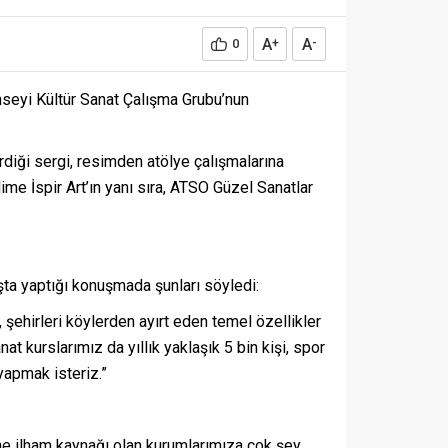
A
A
0
+
-
nseyi Kültür Sanat Çalışma Grubu’nun
rdiği sergi, resimden atölye çalışmalarına
me İspir Art’ın yanı sıra, ATSO Güzel Sanatlar
şta yaptığı konuşmada şunları söyledi:
 şehirleri köylerden ayırt eden temel özellikler
t kurslarımız da yıllık yaklaşık 5 bin kişi, spor
yapmak isteriz.”
ne ilham kaynağı olan kurumlarımıza çok şey