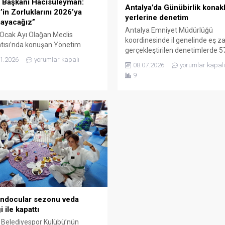
Başkanı Hacısüleyman:
Antalya’da Günübirlik kona
’in Zorluklarını 2026’ya
yerlerine denetim
ayacağız”
Antalya Emniyet Müdürlüğü
Ocak Ayı Olağan Meclis
koordinesinde il genelinde eş z
tısı’nda konuşan Yönetim
gerçekleştirilen denetimlerde 5
 Başkanı Yusuf Hacısüleyman,
1.2026
yorumlar kapalı
günübirlik konaklama tesisi kont
i arzu ettiğimiz gibi geçiremedik
08.07.2026
yorumlar kapalı
edildi. Denetimlerde mevzuata a
bu zorlukları 2026’ya
9
uygulamalar tespit edilen işlet
yacağız” dedi. Antalya Ticaret
ve bir araç kiralama firması ha
ayi Odası (ATSO) Ocak Ayı
idari işlem uygulandı. 578 İŞLE
 Meclis Toplantısı, Meclis
KONTROL EDİLDİ Antalya Emniy
nı Ahmet Öztürk’ün
Müdürlüğü Asayiş Şube Müdürl
lığında ATSO Meclis
koordinesinde, mevcut asayiş v
’nda gerçekleştirildi.
kamu düzeninin korunması, gene
tının açılışında konuşan ATSO
m Kurulu Başkanı...
ndocular sezonu veda
i ile kapattı
Belediyespor Kulübü’nün