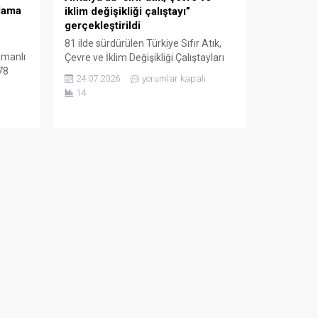
klama
iklim değişikliği çalıştayı”
gerçekleştirildi
81 ilde sürdürülen Türkiye Sıfır Atık,
amanlı
Çevre ve İklim Değişikliği Çalıştayları
78
kapsamında Antalya’da “Sıfır Atık,
24.07.2026
yorumlar kapalı
rol
Çevre ve İklim Değişikliği Çalıştayı”
14
ykırı
düzenlendi. Sıfır Atık Vakfı Onursal
meler
Başkanı Sayın Emine Erdoğan
kkında
Hanımefendi’nin himayelerinde;
TME
Antalya Valiliği, Sıfır Atık Vakfı,
et
Akdeniz Üniversitesi ve Antalya
üğü
Büyükşehir Belediyesi iş birliğiyle
e
düzenlenen “Sıfır Atık, Çevre ve İklim...
l...