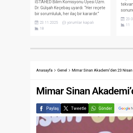
İSTAHED Bilim Komisyonu Üyesi Uzm.
tekvan
Dr. Gülşah Keçebaş uyardı: “Her reçete
sonunu 
bir sorumluluk, her ilaç bir karardır.”
Kursa k
23.0
İstanbul Aile Hekimliği Derneği
birlik
23.11.2025
yorumlar kapalı
11
(İSTAHED) Bilim Komisyonu Üyesi
düzenl
18
Uzm. Dr. Gülşah Keçebaş, “Dünya
Her yı
Antibiyotik Farkındalık Haftası”
imkan
dolayısıyla yaptığı açıklamada
Kulübü
antibiyotiklerin tarihsel yolculuğunu,
teşvik
modern tıbba katkılarını ve bugün
gelişi
karşı karşıya olduğumuz direnç
sorununu anlattı....
Anasayfa
Genel
Mimar Sinan Akademi’den 23 Nisan Şe
Mimar Sinan Akademi’de
Paylaş
Tweetle
Gönder