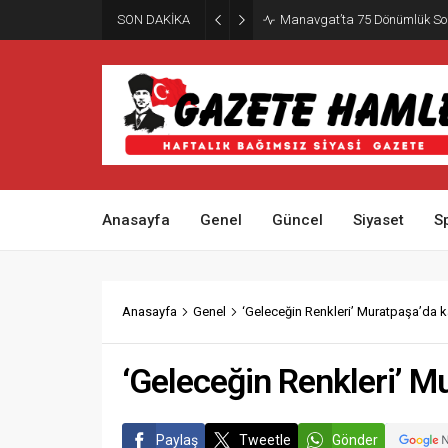
SON DAKİKA
Manavgat’ta 75 Dönümlük So
Anasayfa
Genel
Güncel
Siyaset
S
Anasayfa
Genel
‘Geleceğin Renkleri’ Muratpaşa’da ka
‘Geleceğin Renkleri’ Mu
Paylaş
Tweetle
Gönder