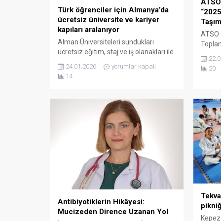
ATSO 
Türk öğrenciler için Almanya’da
“2025
ücretsiz üniversite ve kariyer
Taşım
kapıları aralanıyor
ATSO 
Alman Üniversiteleri sundukları
Toplan
ücretsiz eğitim, staj ve iş olanakları ile
Kurulu
22.0
Türk Öğrencilerin Gözdesi Olmaya
“2025’
24.01.2026
yorumlar kapalı
20
Devam Ediyor! Almanya, üniversite
ancak 
14
eğitimi alanında sunduğu yüksek
taşıma
akademik standartlar, düşük maliyetli
ve San
eğitim modeli ve mezuniyet sonrası
Olağan
güçlü istihdam imkânlarıyla
Başka
uluslararası öğrenciler için öne çıkan
başkan
ülkelerin başında gelmektedir. Norden
Salonu
Akademi’nin kurucusu ve sahibi Akın
Toplan
Utlu, Almanya’daki...
Yöneti
Tekva
Antibiyotiklerin Hikâyesi:
pikniğ
Mucizeden Dirence Uzanan Yol
Kepez 