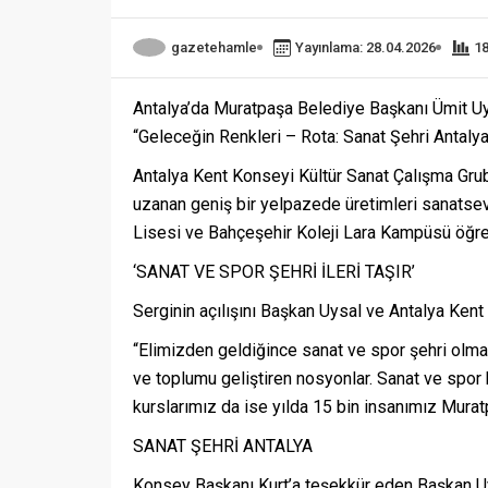
gazetehamle
Yayınlama: 28.04.2026
1
Antalya’da Muratpaşa Belediye Başkanı Ümit Uy
“Geleceğin Renkleri – Rota: Sanat Şehri Antalya” 
Antalya Kent Konseyi Kültür Sanat Çalışma Grubu
uzanan geniş bir yelpazede üretimleri sanatseve
Lisesi ve Bahçeşehir Koleji Lara Kampüsü öğrenc
‘SANAT VE SPOR ŞEHRİ İLERİ TAŞIR’
Serginin açılışını Başkan Uysal ve Antalya Kent
“Elimizden geldiğince sanat ve spor şehri olmay
ve toplumu geliştiren nosyonlar. Sanat ve spor k
kurslarımız da ise yılda 15 bin insanımız Muratp
SANAT ŞEHRİ ANTALYA
Konsey Başkanı Kurt’a teşekkür eden Başkan Uys