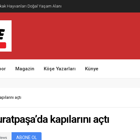
kak Hayvanları Doğal Yaşam Alanı
por
Magazin
Köşe Yazarları
Künye
pılarını açtı
ratpaşa’da kapılarını açtı
ABONE OL