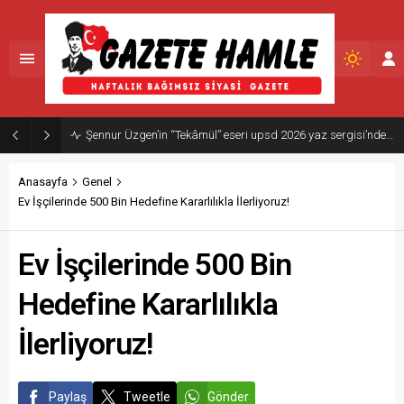
Şennur Üzgen’in “Tekâmül” eseri upsd 2026 yaz sergisi’nde sanatseverlerle buluştu
Anasayfa
Genel
Ev İşçilerinde 500 Bin Hedefine Kararlılıkla İlerliyoruz!
Ev İşçilerinde 500 Bin
Hedefine Kararlılıkla
İlerliyoruz!
Paylaş
Tweetle
Gönder