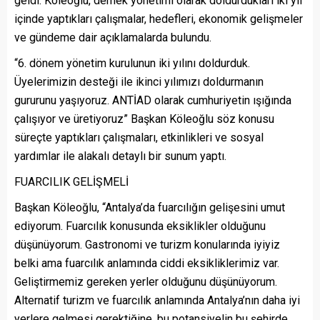
geldi. Köleoğlu, dernek yönetimi olarak doldurdukları iki yıl
içinde yaptıkları çalışmalar, hedefleri, ekonomik gelişmeler
ve gündeme dair açıklamalarda bulundu.
“6. dönem yönetim kurulunun iki yılını doldurduk.
Üyelerimizin desteği ile ikinci yılımızı doldurmanın
gururunu yaşıyoruz. ANTİAD olarak cumhuriyetin ışığında
çalışıyor ve üretiyoruz” Başkan Köleoğlu söz konusu
süreçte yaptıkları çalışmaları, etkinlikleri ve sosyal
yardımlar ile alakalı detaylı bir sunum yaptı.
FUARCILIK GELİŞMELİ
Başkan Köleoğlu, “Antalya’da fuarcılığın gelişesini umut
ediyorum. Fuarcılık konusunda eksiklikler olduğunu
düşünüyorum. Gastronomi ve turizm konularında iyiyiz
belki ama fuarcılık anlamında ciddi eksikliklerimiz var.
Geliştirmemiz gereken yerler olduğunu düşünüyorum.
Alternatif turizm ve fuarcılık anlamında Antalya’nın daha iyi
yerlere gelmesi gerektiğine, bu potansiyelin bu şehirde