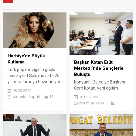
Harbiye’de Büyük
Kutlama
Başkan Kotan Etüt
Merkezi’nde Gençlerle
Türk pop müziğinin güçlü
Buluştu
sesi Ziynet Sali, müzikte 25.
yılını kutlamaya hazırlanıyor.
Konyaaltı Belediye Başkanı
Sanatçı, 23 Ekim’de İstanbul
Cem Kotan, yeni eğitim-
08.09.2025
Harbiye Açıkhava
öğretim yılının başlamasıyla
yorumlar kapalı
16
10.09.2025
Tiyatrosu’nda hayranlarıyla
dersbaşı yapan Konyaaltı
yorumlar kapalı
11
buluşacak. “Şöhret İçin Değil,
Belediyesi Gürsu Etüt
Müzik İçin…” Geçtiğimiz
Merkezi’ni ziyaret etti.
günlerde verdiği röportajda
Ziyaret esnasında
kariyerine dair samimi
öğrencilerle sohbet eden
açıklamalarda bulunan
Başkan Kotan,