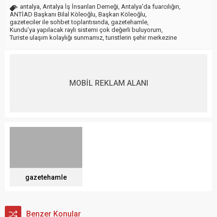
antalya
,
Antalya İş İnsanları Derneği
,
Antalya’da fuarcılığın
,
ANTİAD Başkanı Bilal Köleoğlu
,
Başkan Köleoğlu
,
gazeteciler ile sohbet toplantısında
,
gazetehamle
,
Kundu’ya yapılacak raylı sistemi çok değerli buluyorum
,
Turiste ulaşım kolaylığı sunmamız
,
turistlerin şehir merkezine
MOBİL REKLAM ALANI
gazetehamle
Benzer Konular