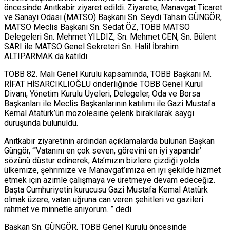
öncesinde Anıtkabir ziyaret edildi. Ziyarete, Manavgat Ticaret
ve Sanayi Odası (MATSO) Başkanı Sn. Seydi Tahsin GÜNGÖR,
MATSO Meclis Başkanı Sn. Sedat ÖZ, TOBB MATSO
Delegeleri Sn. Mehmet YILDIZ, Sn. Mehmet CEN, Sn. Bülent
SARI ile MATSO Genel Sekreteri Sn. Halil İbrahim
ALTIPARMAK da katıldı.
TOBB 82. Mali Genel Kurulu kapsamında, TOBB Başkanı M.
RİFAT HİSARCIKLIOĞLU önderliğinde TOBB Genel Kurul
Divanı, Yönetim Kurulu Üyeleri, Delegeler, Oda ve Borsa
Başkanları ile Meclis Başkanlarının katılımı ile Gazi Mustafa
Kemal Atatürk’ün mozolesine çelenk bırakılarak saygı
duruşunda bulunuldu.
Anıtkabir ziyaretinin ardından açıklamalarda bulunan Başkan
Güngör, “‘Vatanını en çok seven, görevini en iyi yapandır’
sözünü düstur edinerek, Ata’mızın bizlere çizdiği yolda
ülkemize, şehrimize ve Manavgat’ımıza en iyi şekilde hizmet
etmek için azimle çalışmaya ve üretmeye devam edeceğiz.
Başta Cumhuriyetin kurucusu Gazi Mustafa Kemal Atatürk
olmak üzere, vatan uğruna can veren şehitleri ve gazileri
rahmet ve minnetle anıyorum. ” dedi.
Başkan Sn. GÜNGÖR, TOBB Genel Kurulu öncesinde