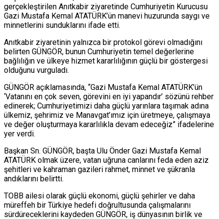
gerçekleştirilen Anıtkabir ziyaretinde Cumhuriyetin Kurucusu
Gazi Mustafa Kemal ATATÜRK’ün manevi huzurunda saygı ve
minnetlerini sunduklarını ifade etti.
Anıtkabir ziyaretinin yalnızca bir protokol görevi olmadığını
belirten GÜNGÖR, bunun Cumhuriyetin temel değerlerine
bağlılığın ve ülkeye hizmet kararlılığının güçlü bir göstergesi
olduğunu vurguladı.
GÜNGÖR açıklamasında, “Gazi Mustafa Kemal ATATÜRK’ün
‘Vatanını en çok seven, görevini en iyi yapandır’ sözünü rehber
edinerek; Cumhuriyetimizi daha güçlü yarınlara taşımak adına
ülkemiz, şehrimiz ve Manavgat’ımız için üretmeye, çalışmaya
ve değer oluşturmaya kararlılıkla devam edeceğiz” ifadelerine
yer verdi.
Başkan Sn. GÜNGÖR, başta Ulu Önder Gazi Mustafa Kemal
ATATÜRK olmak üzere, vatan uğruna canlarını feda eden aziz
şehitleri ve kahraman gazileri rahmet, minnet ve şükranla
andıklarını belirtti.
TOBB ailesi olarak güçlü ekonomi, güçlü şehirler ve daha
müreffeh bir Türkiye hedefi doğrultusunda çalışmalarını
sürdüreceklerini kaydeden GÜNGÖR, iş dünyasının birlik ve