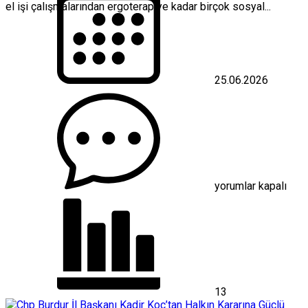
el işi çalışmalarından ergoterapiye kadar birçok sosyal...
25.06.2026
Antalya’da
Alzheimer
Hastaları
Mavi
Ev’de
buluşuyor
için
yorumlar kapalı
13