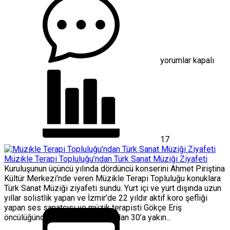
Dr.
İrfan
Karatutlu,
Baraja
Düzen,
Nefese
Çare
yorumlar kapalı
için
17
Müzikle Terapi Topluluğu’ndan Türk Sanat Müziği Ziyafeti
Kuruluşunun üçüncü yılında dördüncü konserini Ahmet Piriştina
Kültür Merkezi’nde veren Müzikle Terapi Topluluğu konuklara
Türk Sanat Müziği ziyafeti sundu. Yurt içi ve yurt dışında uzun
yıllar solistlik yapan ve İzmir’de 22 yıldır aktif koro şefliği
yapan ses sanatçısı ve müzik terapisti Gökçe Eriş
öncülüğünde, iş yaşamında yer alan 30’a yakın...