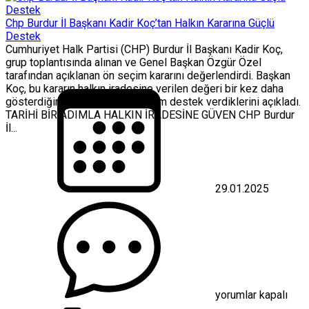
Chp Burdur İl Başkanı Kadir Koç’tan Halkın Kararına Güçlü
Destek
Cumhuriyet Halk Partisi (CHP) Burdur İl Başkanı Kadir Koç,
grup toplantısında alınan ve Genel Başkan Özgür Özel
tarafından açıklanan ön seçim kararını değerlendirdi. Başkan
Koç, bu kararın halkın iradesine verilen değeri bir kez daha
gösterdiğini belirterek, karara tam destek verdiklerini açıkladı.
TARİHİ BİR ADIMLA HALKIN İRADESİNE GÜVEN CHP Burdur
İl...
29.01.2025
Chp
Burdur
İl
Başkanı
Kadir
Koç’tan
Halkın
Kararına
yorumlar kapalı
Güçlü