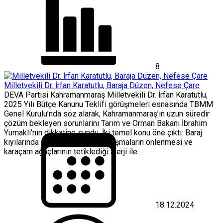
Destek
için
8
Milletvekili Dr. İrfan Karatutlu, Baraja Düzen, Nefese Çare
DEVA Partisi Kahramanmaraş Milletvekili Dr. İrfan Karatutlu,
2025 Yılı Bütçe Kanunu Teklifi görüşmeleri esnasında TBMM
Genel Kurulu’nda söz alarak, Kahramanmaraş’ın uzun süredir
çözüm bekleyen sorunlarını Tarım ve Orman Bakanı İbrahim
Yumaklı’nın dikkatine sundu. İki temel konu öne çıktı: Baraj
kıyılarında artan kanunsuz yapılaşmaların önlenmesi ve
karaçam ağaçlarının tetiklediği alerji ile...
18.12.2024
Milletvekili