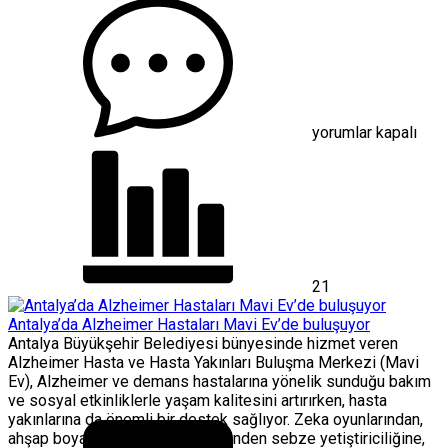
Üniversitesi
1863
Spor
Kulübü
Geleceğin
Sporcuları
İçin
yorumlar kapalı
Yeni
Döneme
Başladı
için
21
Antalya’da Alzheimer Hastaları Mavi Ev’de buluşuyor
Antalya Büyükşehir Belediyesi bünyesinde hizmet veren
Alzheimer Hasta ve Hasta Yakınları Buluşma Merkezi (Mavi
Ev), Alzheimer ve demans hastalarına yönelik sunduğu bakım
ve sosyal etkinliklerle yaşam kalitesini artırırken, hasta
yakınlarına da önemli bir destek sağlıyor. Zeka oyunlarından,
ahşap boyamaya, müzik dinletisinden sebze yetiştiriciliğine,