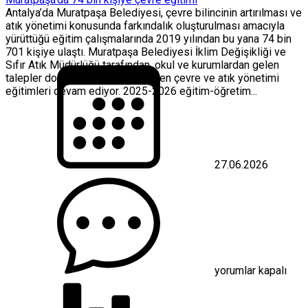
Antalya’da Muratpaşa Belediyesi, çevre bilincinin artırılması ve
atık yönetimi konusunda farkındalık oluşturulması amacıyla
yürüttüğü eğitim çalışmalarında 2019 yılından bu yana 74 bin
701 kişiye ulaştı. Muratpaşa Belediyesi İklim Değişikliği ve
Sıfır Atık Müdürlüğü tarafından, okul ve kurumlardan gelen
talepler doğrultusunda düzenlenen çevre ve atık yönetimi
eğitimleri devam ediyor. 2025-2026 eğitim-öğretim...
27.06.2026
Muratpaşa’da
74
bin
kişiye
çevre
eğitimi
için
yorumlar kapalı