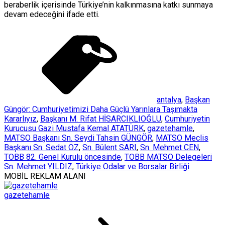
beraberlik içerisinde Türkiye’nin kalkınmasına katkı sunmaya
devam edeceğini ifade etti.
antalya
,
Başkan
Güngör: Cumhuriyetimizi Daha Güçlü Yarınlara Taşımakta
Kararlıyız
,
Başkanı M. Rifat HİSARCIKLIOĞLU
,
Cumhuriyetin
Kurucusu Gazi Mustafa Kemal ATATÜRK
,
gazetehamle
,
MATSO Başkanı Sn. Seydi Tahsin GÜNGÖR
,
MATSO Meclis
Başkanı Sn. Sedat ÖZ
,
Sn. Bülent SARI
,
Sn. Mehmet CEN
,
TOBB 82. Genel Kurulu öncesinde
,
TOBB MATSO Delegeleri
Sn. Mehmet YILDIZ
,
Türkiye Odalar ve Borsalar Birliği
MOBİL REKLAM ALANI
gazetehamle