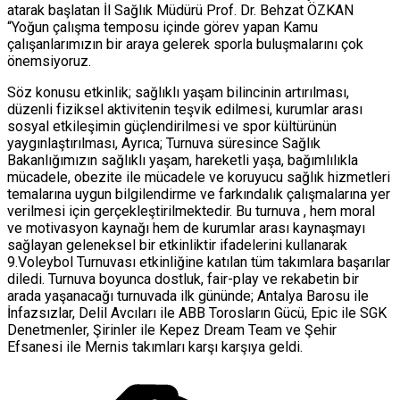
atarak başlatan İl Sağlık Müdürü Prof. Dr. Behzat ÖZKAN
“Yoğun çalışma temposu içinde görev yapan Kamu
çalışanlarımızın bir araya gelerek sporla buluşmalarını çok
önemsiyoruz.
Söz konusu etkinlik; sağlıklı yaşam bilincinin artırılması,
düzenli fiziksel aktivitenin teşvik edilmesi, kurumlar arası
sosyal etkileşimin güçlendirilmesi ve spor kültürünün
yaygınlaştırılması, Ayrıca; Turnuva süresince Sağlık
Bakanlığımızın sağlıklı yaşam, hareketli yaşa, bağımlılıkla
mücadele, obezite ile mücadele ve koruyucu sağlık hizmetleri
temalarına uygun bilgilendirme ve farkındalık çalışmalarına yer
verilmesi için gerçekleştirilmektedir. Bu turnuva , hem moral
ve motivasyon kaynağı hem de kurumlar arası kaynaşmayı
sağlayan geleneksel bir etkinliktir ifadelerini kullanarak
9.Voleybol Turnuvası etkinliğine katılan tüm takımlara başarılar
diledi. Turnuva boyunca dostluk, fair-play ve rekabetin bir
arada yaşanacağı turnuvada ilk gününde; Antalya Barosu ile
İnfazsızlar, Delil Avcıları ile ABB Torosların Gücü, Epic ile SGK
Denetmenler, Şirinler ile Kepez Dream Team ve Şehir
Efsanesi ile Mernis takımları karşı karşıya geldi.