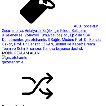
ABB Torosların
Gücü
,
antalya
,
Antalya'da Sağlık İçin Filede Buluşalım
9.Geleneksel Voleybol Turnuvası başladı
,
Epic ile SGK
Denetmenler
,
gazetehamle
,
İl Sağlık Müdürü Prof. Dr. Behzat
Özkan
,
Prof. Dr. Behzat ÖZKAN
,
Şirinler ile Kepez Dream
Team ve Şehir Efsanesi
,
Turnuva boyunca dostluk
MOBİL REKLAM ALANI
gazetehamle