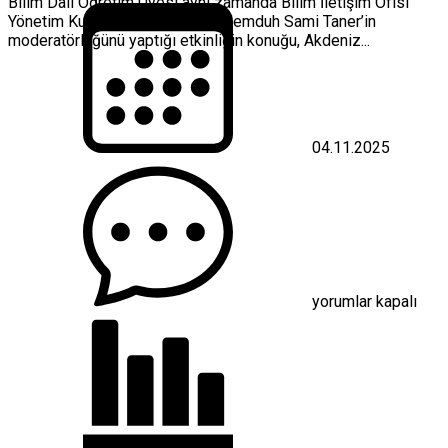
Bilim Dalı Öğretim Üyesi aynı zamanda Bilim İletişim Ofisi
Yönetim Kurulu Üyesi Prof. Dr. Memduh Sami Taner’in
moderatörlüğünü yaptığı etkinliğin konuğu, Akdeniz...
04.11.2025
Akdeniz
Üniversitesi’nde
Bilim
Kafe
etkinliği
için
yorumlar kapalı