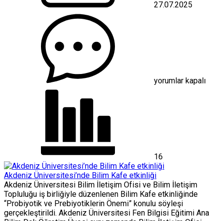
27.07.2025
“Konut
yatırımını
erteleyenler
değil,
bugünden
harekete
geçenler
kazanacak”
yorumlar kapalı
için
16
Akdeniz Üniversitesi’nde Bilim Kafe etkinliği
Akdeniz Üniversitesi Bilim İletişim Ofisi ve Bilim İletişim
Topluluğu iş birliğiyle düzenlenen Bilim Kafe etkinliğinde
“Probiyotik ve Prebiyotiklerin Önemi” konulu söyleşi
gerçekleştirildi. Akdeniz Üniversitesi Fen Bilgisi Eğitimi Ana