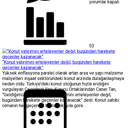
Buldu
yorumlar kapalı
için
53
“Konut yatırımını erteleyenler değil, bugünden harekete
geçenler kazanacak”
Yüksek enflasyona paralel olarak artan arsa ve yapı malzeme
maliyetleri inşaat sektöründeki konut arzında durağanlaşmaya
neden oldu. Türkiye’deki konut stoğunun hızla eridiğini
vurgulayan Coordinat Yapı Kurucu Ortaklarından Caner Tan,
“Geldiğimiz noktada, konut yatırımını erteleyenler değil,
bugünden harekete geçenler kazanacak” dedi. Konut sahibi
olmanın her geçen yıl bir önceki yıla göre...