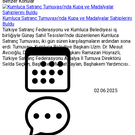
Benzer Konular
Kumluca Satranç Turnuvası’nda Kupa ve Madalyalar Sahiplerini
Buldu
Türkiye Satranç Federasyonu ve Kumluca Belediyesi iş
birliğiyle Günay Sahil Tesisleri’nde düzenlenen Kumluca
Satranç Turnuvası, iki gün süren karşılaşmaların ardından sona
erdi. Turnuvayı, Kumluca Belediye Başkanı Uzm. Dr. Mesut
Avcıoğlu, Demokrat Parti İlçe Başkanı Ramazan Hoyrazlı,
Türkiye Satranç Federasyonu Antalya İl Turnuva Direktörü
Selda Seçkin, Başhakem Murat Taylan, Başhakem Yardımcısı...
02.06.2025
Kumluca
Satranç
Turnuvası’nda
Kupa
ve
Madalyalar
Sahiplerini