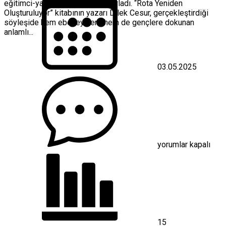
eğitimci-yazar Dilek Cesur’u ağırladı. “Rota Yeniden
Oluşturuluyor” kitabının yazarı Dilek Cesur, gerçekleştirdiği
söyleşide hem ebeveynlere hem de gençlere dokunan
anlamlı...
03.05.2025
Kepez
Kitap
Fuarı’na
eğitimci
yazar
Cesur’dan
duygusal
dokunuş
yorumlar kapalı
için
15