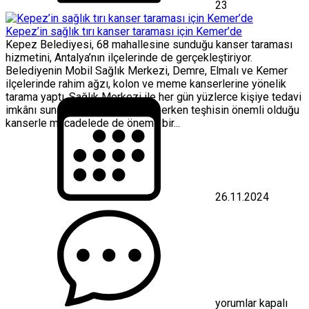
23
Kepez’in sağlık tırı kanser taraması için Kemer’de
Kepez Belediyesi, 68 mahallesine sunduğu kanser taraması
hizmetini, Antalya’nın ilçelerinde de gerçekleştiriyor.
Belediyenin Mobil Sağlık Merkezi, Demre, Elmalı ve Kemer
ilçelerinde rahim ağzı, kolon ve meme kanserlerine yönelik
tarama yaptı. Sağlık Merkezi ile her gün yüzlerce kişiye tedavi
imkânı sunan Kepez Belediyesi, erken teşhisin önemli olduğu
kanserle mücadelede de önemli bir...
26.11.2024
Kepez’in
sağlık
tırı
kanser
taraması
için
Kemer’de
için
yorumlar kapalı