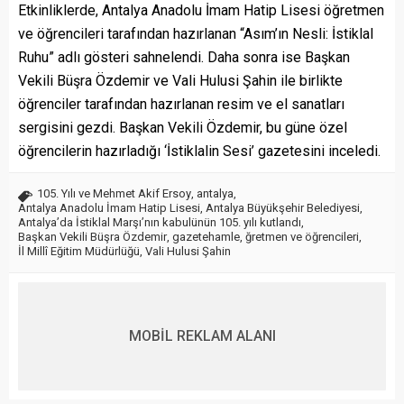
Etkinliklerde, Antalya Anadolu İmam Hatip Lisesi öğretmen
ve öğrencileri tarafından hazırlanan “Asım’ın Nesli: İstiklal
Ruhu” adlı gösteri sahnelendi. Daha sonra ise Başkan
Vekili Büşra Özdemir ve Vali Hulusi Şahin ile birlikte
öğrenciler tarafından hazırlanan resim ve el sanatları
sergisini gezdi. Başkan Vekili Özdemir, bu güne özel
öğrencilerin hazırladığı ‘İstiklalin Sesi’ gazetesini inceledi.
105. Yılı ve Mehmet Akif Ersoy
,
antalya
,
Antalya Anadolu İmam Hatip Lisesi
,
Antalya Büyükşehir Belediyesi
,
Antalya’da İstiklal Marşı’nın kabulünün 105. yılı kutlandı
,
Başkan Vekili Büşra Özdemir
,
gazetehamle
,
ğretmen ve öğrencileri
,
İl Millî Eğitim Müdürlüğü
,
Vali Hulusi Şahin
MOBİL REKLAM ALANI