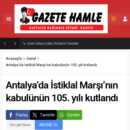
Şennur Üzgen’in “Tekâmül” eseri upsd 2026 yaz sergisi’nde sanatseverlerle buluştu
Anasayfa
Genel
Antalya’da İstiklal Marşı’nın kabulünün 105. yılı kutlandı
Antalya’da İstiklal Marşı’nın
kabulünün 105. yılı kutlandı
Paylaş
Tweetle
Gönder
ABONE OL