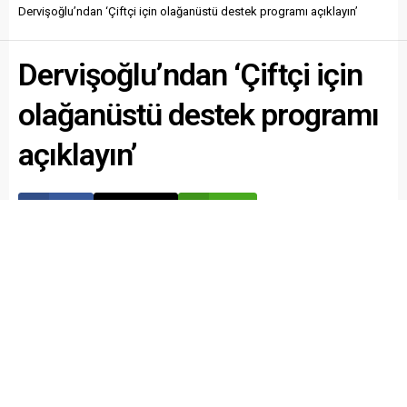
Kadın Girişimciler Kurulu İcra
Belediyesi’nin Mobil Sağlık
Dervişoğlu’ndan ‘Çiftçi için olağanüstü destek programı açıklayın’
Komitesi Başkanı Serap
Merkezi, ilçenin dört bir
Kocaoğlu, yaptığı
yanını gezerek mahalle
açıklamada şiddetin her
Dervişoğlu’ndan ‘Çiftçi için
sakinlerine ücretsiz kanser
türlüsünün...
taraması hizmeti sunmaya
devam...
olağanüstü destek programı
açıklayın’
Paylaş
Tweetle
Gönder
ABONE OL