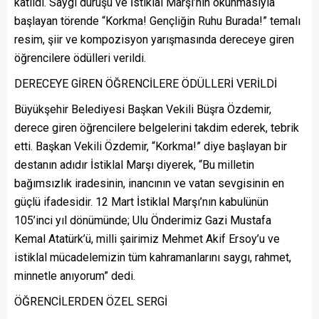
katıldı. Saygı duruşu ve İstiklal Marşı’nın okunmasıyla
başlayan törende “Korkma! Gençliğin Ruhu Burada!” temalı
resim, şiir ve kompozisyon yarışmasında dereceye giren
öğrencilere ödülleri verildi.
DERECEYE GİREN ÖĞRENCİLERE ÖDÜLLERİ VERİLDİ
Büyükşehir Belediyesi Başkan Vekili Büşra Özdemir,
derece giren öğrencilere belgelerini takdim ederek, tebrik
etti. Başkan Vekili Özdemir, “Korkma!” diye başlayan bir
destanın adıdır İstiklal Marşı diyerek, “Bu milletin
bağımsızlık iradesinin, inancının ve vatan sevgisinin en
güçlü ifadesidir. 12 Mart İstiklal Marşı’nın kabulünün
105’inci yıl dönümünde; Ulu Önderimiz Gazi Mustafa
Kemal Atatürk’ü, milli şairimiz Mehmet Akif Ersoy’u ve
istiklal mücadelemizin tüm kahramanlarını saygı, rahmet,
minnetle anıyorum” dedi.
ÖĞRENCİLERDEN ÖZEL SERGİ