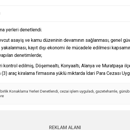
3
ma yerleri denetlendi.
cut asayiş ve kamu düzeninin devamının sağlanması, genel güven
in yakalanması, kayıt dışı ekonomi ile mücadele edilmesi kapsamın
 yapılan denetimlerde;
i kontrol edilmiş, Döşemealtı, Konyaaltı, Alanya ve Muratpaşa il
 (3) araç kiralama firmasına yüklü miktarda İdari Para Cezası Uygu
birlik Konaklama Yerleri Denetlendi
,
cezai işlem uyguladı
,
gazetehamle
,
günübi
öre
REKLAM ALANI