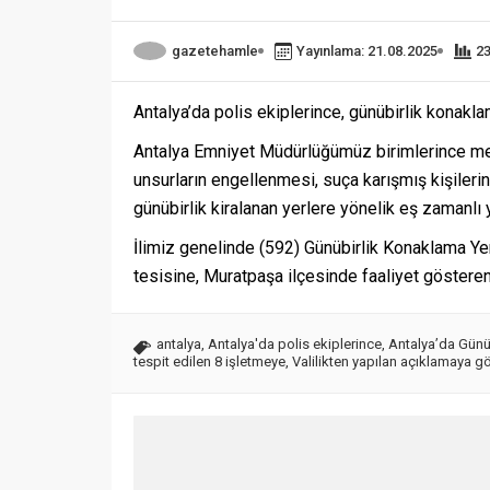
gazetehamle
Yayınlama: 21.08.2025
2
Antalya’da polis ekiplerince, günübirlik konakla
Antalya Emniyet Müdürlüğümüz birimlerince mev
unsurların engellenmesi, suça karışmış kişiler
günübirlik kiralanan yerlere yönelik eş zamanlı
İlimiz genelinde (592) Günübirlik Konaklama Yer
tesisine, Muratpaşa ilçesinde faaliyet gösteren
antalya
,
Antalya'da polis ekiplerince
,
Antalya’da Günü
tespit edilen 8 işletmeye
,
Valilikten yapılan açıklamaya g