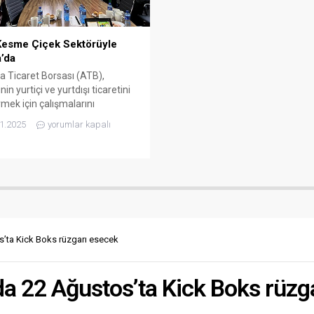
esme Çiçek Sektörüyle
’da
a Ticaret Borsası (ATB),
nin yurtiçi ve yurtdışı ticaretini
irmek için çalışmalarını
üyor. ATB üyeleri, Uluslararası
1.2025
yorumlar kapalı
tçiliğin Geliştirilmesinin
lenmesi (URGE) projesi
mında Kenya’da kesme çiçek
tıyla ilgili temaslarda bulundu.
a Ticaret Borsası’nın yürüttüğü
Çiçek İhracatının Geliştirilmesi
Projesi kapsamında, kesme
hracatçısı firmaların temsilcileri
’ta Kick Boks rüzgarı esecek
’nın çiçek üretim merkezi
ya...
a 22 Ağustos’ta Kick Boks rüzg