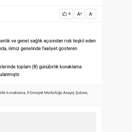
A
A
0
+
-
lik ve genel sağlık açısından risk teşkil eden
da, ilimiz genelinde faaliyet gösteren
çelerinde toplam (8) günübirlik konaklama
lanmıştır.
rlik konaklama
,
İl Emniyet Müdürlüğü Asayiş Şubesi
,