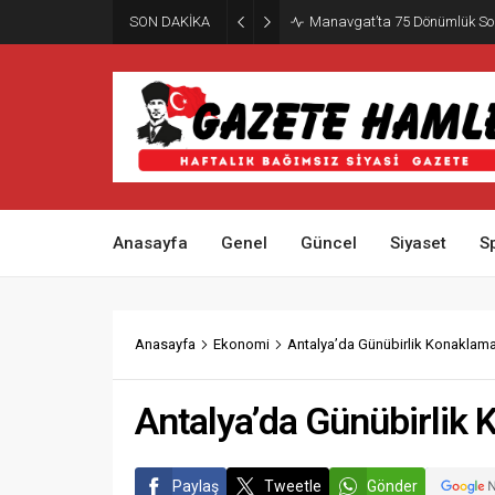
SON DAKİKA
Manavgat’ta 75 Dönümlük So
Anasayfa
Genel
Güncel
Siyaset
S
Anasayfa
Ekonomi
Antalya’da Günübirlik Konaklama 
Antalya’da Günübirlik 
Paylaş
Tweetle
Gönder