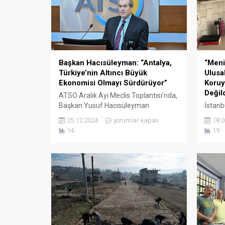
Başkan Hacısüleyman: “Antalya,
“Meni
Türkiye’nin Altıncı Büyük
Ulusa
Ekonomisi Olmayı Sürdürüyor”
Koruy
Değild
ATSO Aralık Ayı Meclis Toplantısı’nda,
Başkan Yusuf Hacısüleyman
İstanb
Antalya’nın ekonomik büyüme
(İSTAH
25.12.2024
yorumlar kapalı
18.0
performansını, 2025 öngörülerini ve
Nişli 
14
19
sektörlerin ihtiyaçlarını masaya yatırdı.
göste
Asgari ücret artışı, uluslararası iş gücü
vakala
düzenlemeleri ve belediye kreşleriyle
engell
özel sektör arasındaki dengenin
açıkla
sağlanması gibi önemli konular öne
koruyu
çıktı. Antalya Ticaret ve Sanayi Odası
vurgul
(ATSO) Aralık Ayı Olağan Meclis
soruml
Toplantısı,...
Dr. Çı
devame