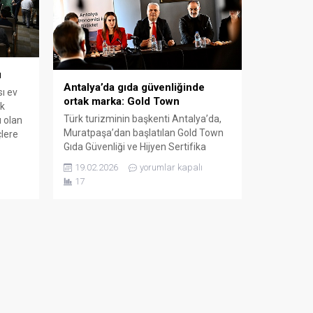
u
Antalya’da gıda güvenliğinde
ı ev
ortak marka: Gold Town
ik
Türk turizminin başkenti Antalya’da,
 olan
Muratpaşa’dan başlatılan Gold Town
çlere
Gıda Güvenliği ve Hijyen Sertifika
alisi
Programı il genelinde ortak standart
e
19.02.2026
yorumlar kapalı
oluşturma hedefiyle genişliyor. Turizm
lenen
17
ve yeme-içme sektöründe kalite
da
çıtasını yükselterek kentin marka
hin,
değerini güçlendirmeyi amaçlayan
nin
programın tanıtım toplantısı Vatan
ne ve
Kahvesi’nde gerçekleşti. Muratpaşa
Belediyesi, Antalya Gastronomi
Yatırımcıları ve İşletmecileri Derneği
(AGYİD) ve uluslararası...