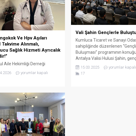
Vali Şahin Gençlerle Buluşt
ngokok Ve Hpv Aşıları
Kumluca Ticaret ve Sanayi Odas
l Takvime Alınmalı,
sahipliğinde düzenlenen “Gençl
ucu Sağlık Hizmeti Ayrıcalık
Buluşması” programının konuğu
ir!”
Antalya Valisi Hulusi Şahin, gen
ul Aile Hekimliği Derneği
tavsiyelerde bulundu.* Antalya V
15.03.2025
yorumlar kapalı
ED) Genel Sekreteri Dr. Çınla
Hulusi Şahin, Kumluca Ticaret v
4.2026
yorumlar kapalı
17
Kaya, son dönemde artış
Sanayi Odası tarafından düzen
ren meningokok menenjiti
“Gençlik Buluşması” programın
rına ve aşılamadaki ekonomik
gençlerle bir araya geldi. Vali Şa
ere dikkat çekerek önemli
gençlerle yaptığı söyleşide bilgi
malarda bulundu. Dr. Kaya,
önemine, iç disiplinin gerekliliği
cu hekimliğin önemini
topluma...
ayarak devletin bu konuda
uluk alması gerektiğini belirtti.
nla Nişli Kaya açıklamasına şöyle
tti: “Son dönemde özellikle...