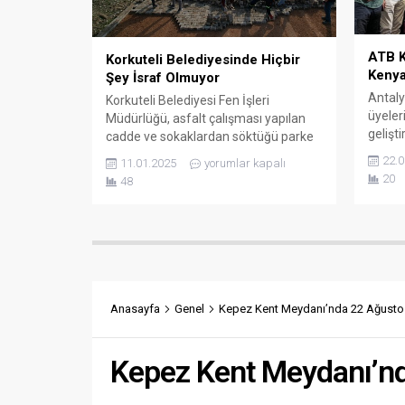
ATB K
Korkuteli Belediyesinde Hiçbir
Kenya
Şey İsraf Olmuyor
Antaly
Korkuteli Belediyesi Fen İşleri
üyeleri
Müdürlüğü, asfalt çalışması yapılan
gelişt
cadde ve sokaklardan söktüğü parke
sürdür
taşlarını kırsal mahallelerde
22.0
11.01.2025
yorumlar kapalı
Rekabe
değerlendiriyor. Korkuteli Belediyesi
20
48
Destek
ilçedeki üst yapı çalışmalarına
kapsa
mahallelerden devam ediyor. Fen
ihraca
İşleri Müdürlüğüne bağlı ekipler ilçe
Antaly
merkezinde asfalt çalışması yapmak
Kesme 
için sökülen parke taşlarını kırsal
URGE 
mahallelerde değerlendiriyorlar.
çiçek i
Çalışmalar ile ilgili açıklama yapan
Anasayfa
Genel
Kepez Kent Meydanı’nda 22 Ağustos
Afrika
Belediye Başkanı...
Kenya’
Kepez Kent Meydanı’nd