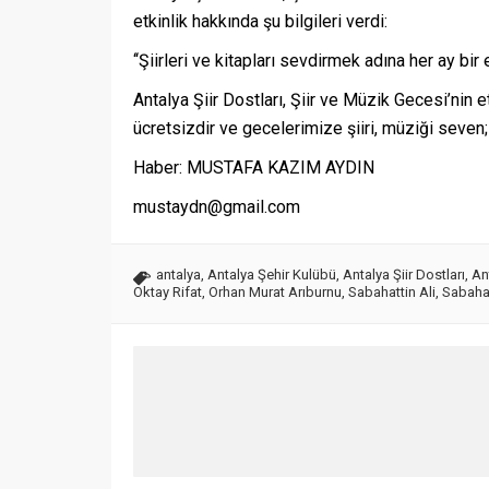
etkinlik hakkında şu bilgileri verdi:
‘‘Şiirleri ve kitapları sevdirmek adına her ay bir
Antalya Şiir Dostları, Şiir ve Müzik Gecesi’nin e
ücretsizdir ve gecelerimize şiiri, müziği seven;
Haber: MUSTAFA KAZIM AYDIN
mustaydn@gmail.com
antalya
,
Antalya Şehir Kulübü
,
Antalya Şiir Dostları
,
An
Oktay Rifat
,
Orhan Murat Arıburnu
,
Sabahattin Ali
,
Sabahat