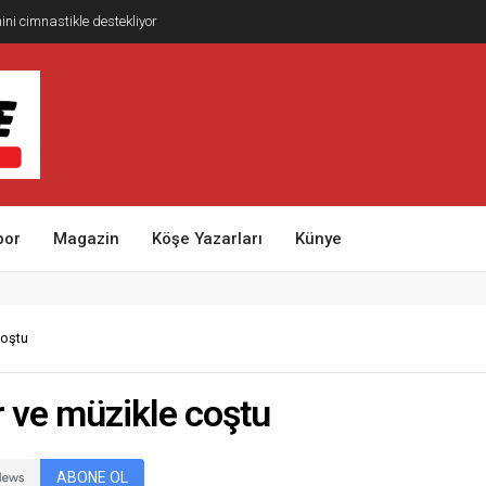
ni cimnastikle destekliyor
por
Magazin
Köşe Yazarları
Künye
coştu
ir ve müzikle coştu
ABONE OL