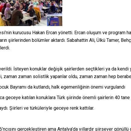
cesi’nin kurucusu Hakan Ercan yönetti. Ercan oluşum ve program ha
rın şiirlerinden bölümler aktardı. Sabahattin Ali, Ülkü Tamer, Behç
erdi.
ildi. İsteyen konuklar değişik şairlerden seçtikleri ya da kendi yaz
i, zaman zaman solistlik yapanlar oldu, zaman zaman hep beraber 
cuk Bayramı da kutlandı, halk egemenliğinin önemi vurgulandı
 geceye katılan konuklara Türk şiirinde önemli şairlerin 40 tane ki
dı. Şiirleri ve türküleriyle geceye renk kattılar.
6’ncısını gerçekleştiren ama Antalya’da yıllardır şiirsever gönüllü