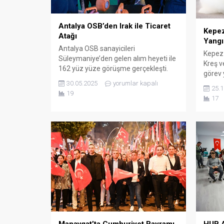
Antalya OSB’den Irak ile Ticaret
Kepez
Atağı
Yangı
Antalya OSB sanayicileri
Kepez 
Süleymaniye’den gelen alım heyeti ile
Kreş v
162 yüz yüze görüşme gerçekleşti.
görev 
Antalya Organize Sanayi Bölgesi, dış
30.05.2025
yorumlar kapalı
person
ticaret ağını genişletme hedefi
25.1
19
eğitim
doğrultusunda yürüttüğü Alım Heyeti
17
Güvenl
Programlarına Irak’ı da ekledi. Irak’ın
eğitim
Süleymaniye kentinden gelen 14
esnası
kişilik iş insanı heyeti Antalya OSB’de
riskle
ağırlandı. İLK ZİYARET BAŞKAN
önlem
GÖNEN’E Antalya OSB Bölge
detaylı
Müdürlüğü...
Belediy
Manavgat’ta Cumhuriyet Bayramı