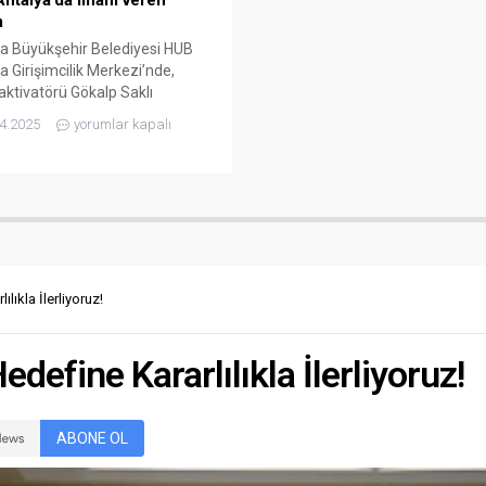
ntalya’da ilham veren
m
a Büyükşehir Belediyesi HUB
a Girişimcilik Merkezi’nde,
aktivatörü Gökalp Saklı
ndan “Gerçekten İstersen”
4.2025
yorumlar kapalı
si gerçekleştirildi. Ücretsiz
enen söyleşide, gençlerin
 ve geleceğe dair
asyonunda neler yapması
iği anlatıldı. Antalya Büyükşehir
yesi’nin, şehrin geleceği
re yönelik olarak düzenlediği
 ve söyleşiler devam ediyor. Bu
lıkla İlerliyoruz!
da HUB Antalya Girişimcilik
i’nde, tüm...
edefine Kararlılıkla İlerliyoruz!
ABONE OL