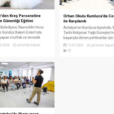
’den Kreş Personeline
Orhan Okulu Kumluca’da Co
n Güvenliği Eğitimi
ile Karşılandı
Belediyesi, Nasreddin Hoca
Antalya’nın Kumluca ilçesinde, 
e Gündüz Bakım Evleri’nde
Tarihi Kırkpınar Yağlı Güreşleri’
yapan mutfak ve temizlik
başarıyla dönen pehlivanlar için
eline yönelik yangın güvenliği
karşılama töreni yapıldı. Altın 
2.2024
yorumlar kapalı
15.07.2025
yorumlar kapalı
i düzenledi. İş Sağlığı ve
sahibi Başpehlivan Orhan Okulu
23
iği Birimi tarafından verilen
başaltı boyunda ikinci olan Tufa
de, personelin çalışma
Güzel ve minik 1 boyda ikincilik
nda karşılaşabileceği yangın
kazanan Turgut Tuğra Arı coşk
rine karşı alınması gereken
karşılandı. Antalya-Kumluca gir
ler ve müdahale yöntemleri
başlayan konvoy, ilçe merkezin
 bir şekilde ele alındı. Kepez
kadar devam etti. Konvoyun ar
esi, İş Sağlığı...
Kumluca...