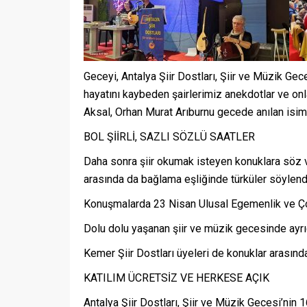
Geceyi, Antalya Şiir Dostları, Şiir ve Müzik Ge
hayatını kaybeden şairlerimiz anekdotlar ve onla
Aksal, Orhan Murat Arıburnu gecede anılan isiml
BOL ŞİİRLİ, SAZLI SÖZLÜ SAATLER
Daha sonra şiir okumak isteyen konuklara söz ver
arasında da bağlama eşliğinde türküler söylend
Konuşmalarda 23 Nisan Ulusal Egemenlik ve Ço
Dolu dolu yaşanan şiir ve müzik gecesinde ayrıca
Kemer Şiir Dostları üyeleri de konuklar arasınday
KATILIM ÜCRETSİZ VE HERKESE AÇIK
Antalya Şiir Dostları, Şiir ve Müzik Gecesi’nin 1