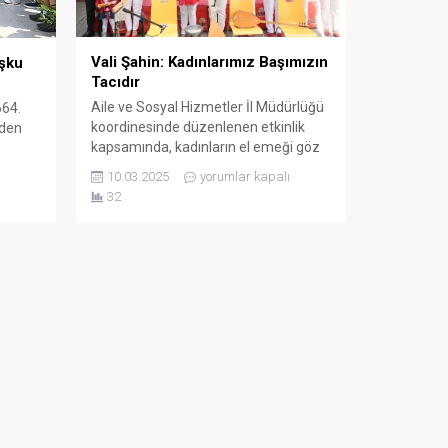
Vali Şahin: Kadınlarımız Başımızın
şku
Tacıdır
Aile ve Sosyal Hizmetler İl Müdürlüğü
664.
koordinesinde düzenlenen etkinlik
nden
kapsamında, kadınların el emeği göz
nuru eserlerinin yer aldığı serginin
kemer
10.03.2025
yorumlar kapalı
açılışını gerçekleştiren Vali Hulusi
,
32
Şahin, Kadın Karavancılar Türk Halk
n
Müziği Topluluğu konserini dinledi. 8
Mart Dünya Kadınlar Günü etkinliğine
uyla
katılan Vali Hulusi Şahin ve eşi Ebru
işinde
Şahin, Kadın Konukevi müdürlükleri
e
ile...
dından