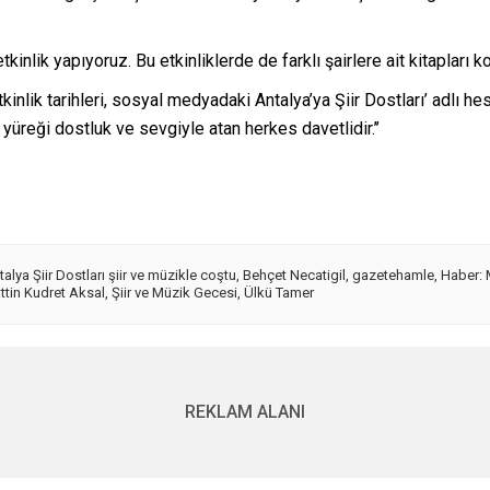
 etkinlik yapıyoruz. Bu etkinliklerde de farklı şairlere ait kitapları
tkinlik tarihleri, sosyal medyadaki Antalya’ya Şiir Dostları’ adlı he
 yüreği dostluk ve sevgiyle atan herkes davetlidir.’’
talya Şiir Dostları şiir ve müzikle coştu
,
Behçet Necatigil
,
gazetehamle
,
Haber:
tin Kudret Aksal
,
Şiir ve Müzik Gecesi
,
Ülkü Tamer
REKLAM ALANI