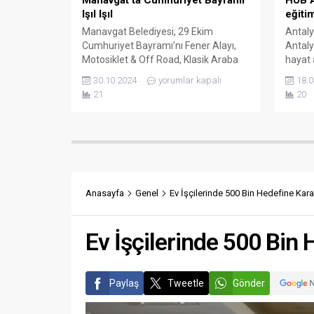
HUB A
Işıl Işıl
eğiti
Manavgat Belediyesi, 29 Ekim
Antaly
Cumhuriyet Bayramı’nı Fener Alayı,
Antaly
Motosiklet & Off Road, Klasik Araba
hayat 
Korteji ve Hilmi Yarayıcı konseriyle
tarafı
30.10.2024
yorumlar kapalı
18.0
kutladı. 29 Ekim Cumhuriyet
söyleşi
21
20
Kutlamaları, saat 19.00’da Atatürk
düzenl
Kültür Merkezi (AKM) önünden
hayata
Motosiklet & Off Road, Klasik Araba
motiv
Korteji’yle başladı. Çok sayıda
gerekt
vatandaşın katıldığı kortejde, fenerler
Beledi
ve Türk bayrakları ile donatılan...
gençle
eğitim
Anasayfa
Genel
Ev İşçilerinde 500 Bin Hedefine Kararlı
kapsam
Merkez
Ev İşçilerinde 500 Bin H
Paylaş
Tweetle
Gönder