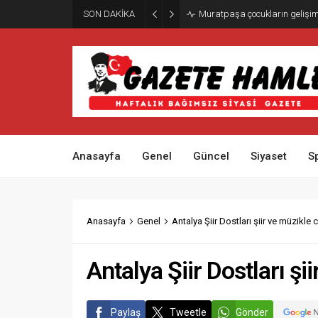
SON DAKİKA
Muratpaşa çocukların gelişimi
Anasayfa
Genel
Güncel
Siyaset
S
Anasayfa
Genel
Antalya Şiir Dostları şiir ve müzikle 
Antalya Şiir Dostları şi
Paylaş
Tweetle
Gönder