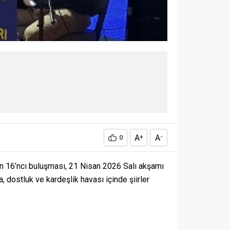
A
A
0
+
-
nin 16’ncı buluşması, 21 Nisan 2026 Salı akşamı
dostluk ve kardeşlik havası içinde şiirler